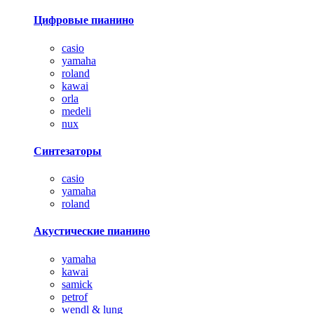
Цифровые пианино
casio
yamaha
roland
kawai
orla
medeli
nux
Синтезаторы
casio
yamaha
roland
Акустические пианино
yamaha
kawai
samick
petrof
wendl & lung