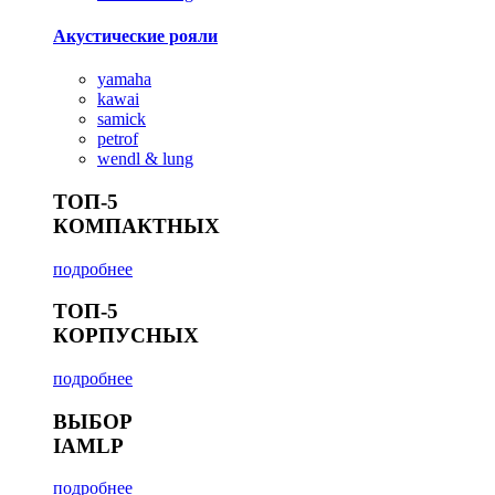
Акустические рояли
yamaha
kawai
samick
petrof
wendl & lung
ТОП-5
КОМПАКТНЫХ
подробнее
ТОП-5
КОРПУСНЫХ
подробнее
ВЫБОР
IAMLP
подробнее