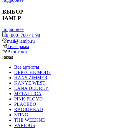
подробнее
ВЫБОР
IAMLP
подробнее
8 (800) 700-41-98
mail@iamlp.ru
Телеграмм
Вконтакте
назад
Все артисты
DEPECHE MODE
HANS ZIMMER
KANYE WEST
LANA DEL REY
METALLICA
PINK FLOYD
PLACEBO
RADIOHEAD
STING
THE WEEKND
VARIOUS