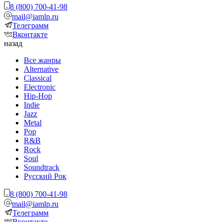
8 (800) 700-41-98
mail@iamlp.ru
Телеграмм
Вконтакте
назад
Все жанры
Alternative
Classical
Electronic
Hip-Hop
Indie
Jazz
Metal
Pop
R&B
Rock
Soul
Soundtrack
Русский Рок
8 (800) 700-41-98
mail@iamlp.ru
Телеграмм
Вконтакте