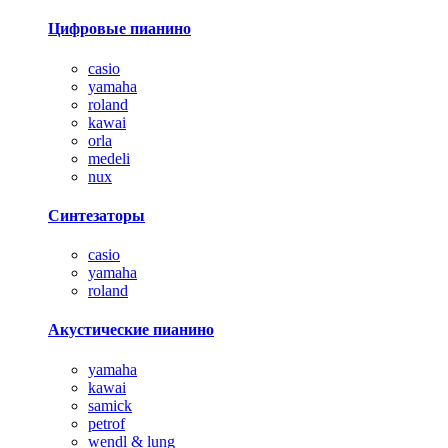
Цифровые пианино
casio
yamaha
roland
kawai
orla
medeli
nux
Синтезаторы
casio
yamaha
roland
Акустические пианино
yamaha
kawai
samick
petrof
wendl & lung