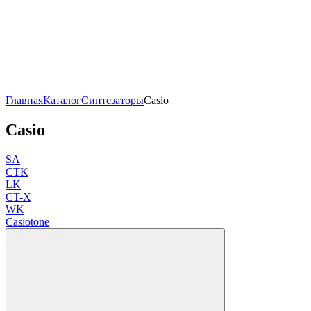
Главная
Каталог
Синтезаторы
Casio
Casio
SA
CTK
LK
CT-X
WK
Casiotone