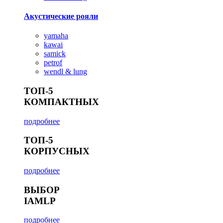
Акустические рояли
yamaha
kawai
samick
petrof
wendl & lung
ТОП-5
КОМПАКТНЫХ
подробнее
ТОП-5
КОРПУСНЫХ
подробнее
ВЫБОР
IAMLP
подробнее