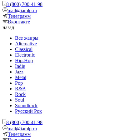
8 (800) 700-41-98
mail@iamlp.ru
Телеграмм
Вконтакте
назад
Все жанры
Alternative
Classical
Electronic
Hip-Hop
Indie
Jazz
Metal
Pop
R&B
Rock
Soul
Soundtrack
Русский Рок
8 (800) 700-41-98
mail@iamlp.ru
Телеграмм
Вконтакте