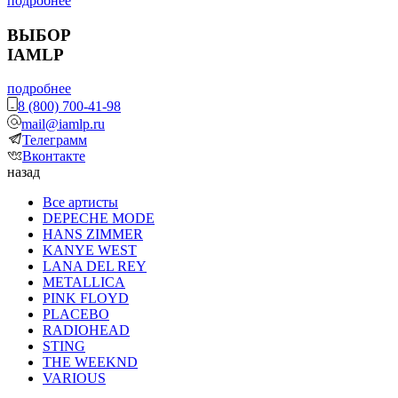
подробнее
ВЫБОР
IAMLP
подробнее
8 (800) 700-41-98
mail@iamlp.ru
Телеграмм
Вконтакте
назад
Все артисты
DEPECHE MODE
HANS ZIMMER
KANYE WEST
LANA DEL REY
METALLICA
PINK FLOYD
PLACEBO
RADIOHEAD
STING
THE WEEKND
VARIOUS