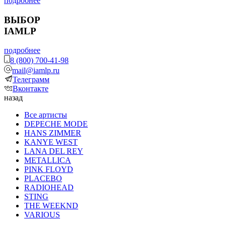
подробнее
ВЫБОР
IAMLP
подробнее
8 (800) 700-41-98
mail@iamlp.ru
Телеграмм
Вконтакте
назад
Все артисты
DEPECHE MODE
HANS ZIMMER
KANYE WEST
LANA DEL REY
METALLICA
PINK FLOYD
PLACEBO
RADIOHEAD
STING
THE WEEKND
VARIOUS