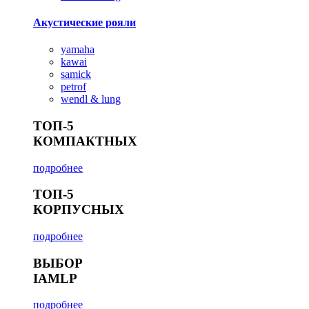
Акустические рояли
yamaha
kawai
samick
petrof
wendl & lung
ТОП-5
КОМПАКТНЫХ
подробнее
ТОП-5
КОРПУСНЫХ
подробнее
ВЫБОР
IAMLP
подробнее