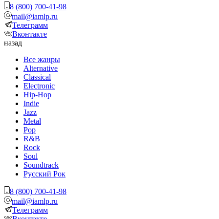
8 (800) 700-41-98
mail@iamlp.ru
Телеграмм
Вконтакте
назад
Все жанры
Alternative
Classical
Electronic
Hip-Hop
Indie
Jazz
Metal
Pop
R&B
Rock
Soul
Soundtrack
Русский Рок
8 (800) 700-41-98
mail@iamlp.ru
Телеграмм
Вконтакте