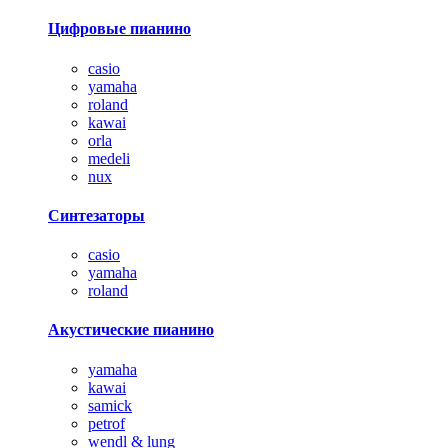
Цифровые пианино
casio
yamaha
roland
kawai
orla
medeli
nux
Синтезаторы
casio
yamaha
roland
Акустические пианино
yamaha
kawai
samick
petrof
wendl & lung