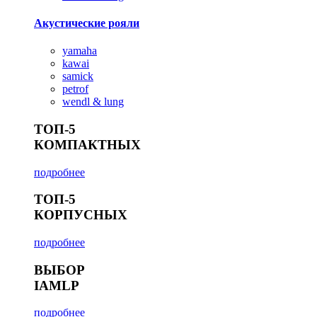
Акустические рояли
yamaha
kawai
samick
petrof
wendl & lung
ТОП-5
КОМПАКТНЫХ
подробнее
ТОП-5
КОРПУСНЫХ
подробнее
ВЫБОР
IAMLP
подробнее