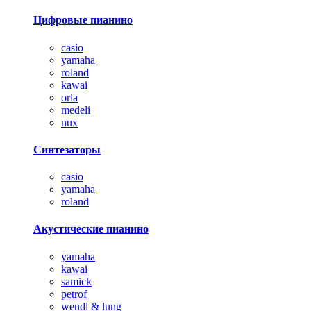
Цифровые пианино
casio
yamaha
roland
kawai
orla
medeli
nux
Синтезаторы
casio
yamaha
roland
Акустические пианино
yamaha
kawai
samick
petrof
wendl & lung