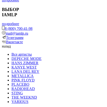
подробнее
ВЫБОР
IAMLP
подробнее
8 (800) 700-41-98
mail@iamlp.ru
Телеграмм
Вконтакте
назад
Все артисты
DEPECHE MODE
HANS ZIMMER
KANYE WEST
LANA DEL REY
METALLICA
PINK FLOYD
PLACEBO
RADIOHEAD
STING
THE WEEKND
VARIOUS