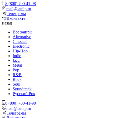
8 (800) 700-41-98
mail@iamlp.ru
Телеграмм
Вконтакте
назад
Все жанры
Alternative
Classical
Electronic
Hip-Hop
Indie
Jazz
Metal
Pop
R&B
Rock
Soul
Soundtrack
Русский Рок
8 (800) 700-41-98
mail@iamlp.ru
Телеграмм
Вконтакте