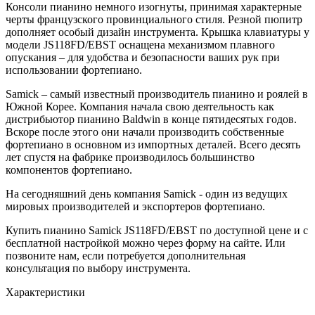
Консоли пианино немного изогнуты, принимая характерные
черты французского провинциального стиля. Резной пюпитр
дополняет особый дизайн инструмента. Крышка клавиатуры у
модели JS118FD/EBST оснащена механизмом плавного
опускания – для удобства и безопасности ваших рук при
использовании фортепиано.
Samick – самый известный производитель пианино и роялей в
Южной Корее. Компания начала свою деятельность как
дистрибьютор пианино Baldwin в конце пятидесятых годов.
Вскоре после этого они начали производить собственные
фортепиано в основном из импортных деталей. Всего десять
лет спустя на фабрике производилось большинство
компонентов фортепиано.
На сегодняшний день компания Samick - один из ведущих
мировых производителей и экспортеров фортепиано.
Купить пианино Samick JS118FD/EBST по доступной цене и с
бесплатной настройкой можно через форму на сайте. Или
позвоните нам, если потребуется дополнительная
консультация по выбору инструмента.
Характеристики