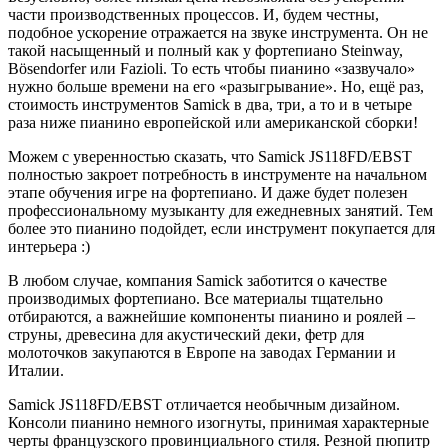
части производственных процессов. И, будем честны,
подобное ускорение отражается на звуке инструмента. Он не
такой насыщенный и полный как у фортепиано Steinway,
Bösendorfer или Fazioli. То есть чтобы пианино «зазвучало»
нужно больше времени на его «разыгрывание». Но, ещё раз,
стоимость инструментов Samick в два, три, а то и в четыре
раза ниже пианино европейской или американской сборки!
Можем с уверенностью сказать, что Samick JS118FD/EBST
полностью закроет потребность в инструменте на начальном
этапе обучения игре на фортепиано. И даже будет полезен
профессиональному музыканту для ежедневных занятий. Тем
более это пианино подойдет, если инструмент покупается для
интерьера :)
В любом случае, компания Samick заботится о качестве
производимых фортепиано. Все материалы тщательно
отбираются, а важнейшие компоненты пианино и роялей –
струны, древесина для акустический деки, фетр для
молоточков закупаются в Европе на заводах Германии и
Италии.
Samick JS118FD/EBST отличается необычным дизайном.
Консоли пианино немного изогнуты, принимая характерные
черты французского провинциального стиля. Резной пюпитр