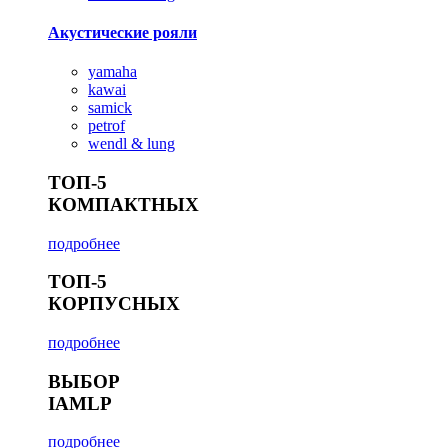
Акустические рояли
yamaha
kawai
samick
petrof
wendl & lung
ТОП-5
КОМПАКТНЫХ
подробнее
ТОП-5
КОРПУСНЫХ
подробнее
ВЫБОР
IAMLP
подробнее