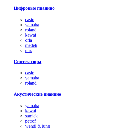
Цифровые пианино
casio
yamaha
roland
kawai
orla
medeli
nux
Синтезаторы
casio
yamaha
roland
Акустические пианино
yamaha
kawai
samick
petrof
wendl & lung