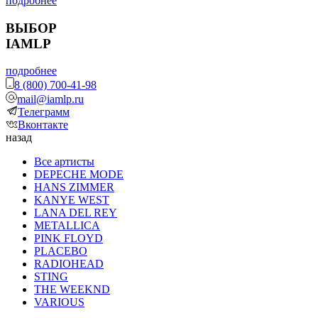
подробнее
ВЫБОР
IAMLP
подробнее
8 (800) 700-41-98
mail@iamlp.ru
Телеграмм
Вконтакте
назад
Все артисты
DEPECHE MODE
HANS ZIMMER
KANYE WEST
LANA DEL REY
METALLICA
PINK FLOYD
PLACEBO
RADIOHEAD
STING
THE WEEKND
VARIOUS