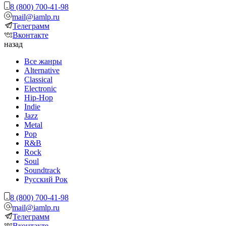
8 (800) 700-41-98
mail@iamlp.ru
Телеграмм
Вконтакте
назад
Все жанры
Alternative
Classical
Electronic
Hip-Hop
Indie
Jazz
Metal
Pop
R&B
Rock
Soul
Soundtrack
Русский Рок
8 (800) 700-41-98
mail@iamlp.ru
Телеграмм
Вконтакте