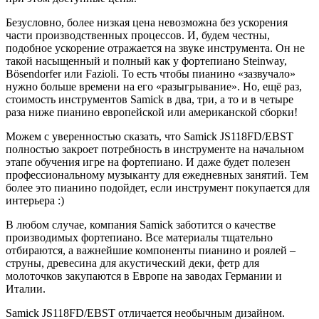
Безусловно, более низкая цена невозможна без ускорения
части производственных процессов. И, будем честны,
подобное ускорение отражается на звуке инструмента. Он не
такой насыщенный и полный как у фортепиано Steinway,
Bösendorfer или Fazioli. То есть чтобы пианино «зазвучало»
нужно больше времени на его «разыгрывание». Но, ещё раз,
стоимость инструментов Samick в два, три, а то и в четыре
раза ниже пианино европейской или американской сборки!
Можем с уверенностью сказать, что Samick JS118FD/EBST
полностью закроет потребность в инструменте на начальном
этапе обучения игре на фортепиано. И даже будет полезен
профессиональному музыканту для ежедневных занятий. Тем
более это пианино подойдет, если инструмент покупается для
интерьера :)
В любом случае, компания Samick заботится о качестве
производимых фортепиано. Все материалы тщательно
отбираются, а важнейшие компоненты пианино и роялей –
струны, древесина для акустический деки, фетр для
молоточков закупаются в Европе на заводах Германии и
Италии.
Samick JS118FD/EBST отличается необычным дизайном.