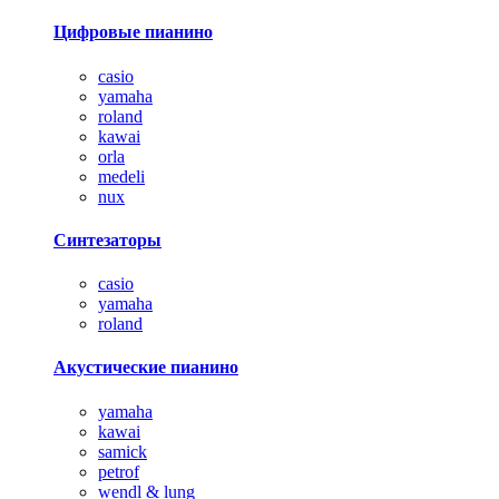
Цифровые пианино
casio
yamaha
roland
kawai
orla
medeli
nux
Синтезаторы
casio
yamaha
roland
Акустические пианино
yamaha
kawai
samick
petrof
wendl & lung