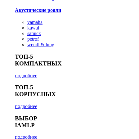
Акустические рояли
yamaha
kawai
samick
petrof
wendl & lung
ТОП-5
КОМПАКТНЫХ
подробнее
ТОП-5
КОРПУСНЫХ
подробнее
ВЫБОР
IAMLP
подробнее