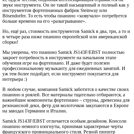
звуке инструмента. Он не такой насыщенный и полный как у
инструментов фортепианных фабрик Steinway или
Bösendorfer. То есть чтобы пианино «зазвучало» потребуется
больше времени на его «разыгрывание».
Но, ещё раз, стоимость инструментов Samick в два, три, а то и
в четыре раза ниже пианино европейской или американской
сборки!
Мы уверены, что пианино Samick JS143F/EBST полностью
закроет потребность в инструменте на начальном этапе
обучения игре на фортепиано. И даже будет полезен
профессиональному музыканту для ежедневных занятий. И
уж тем более подойдет, если инструмент покупается для
интерьера :)
В любом случае, компания Samick заботится о качестве своих
пианино и роялей. Все материалы тщательно отбираются, а
важнейшие компоненты фортепиано – струны, древесина для
резонансной деки, фетр для молоточков закупаются в Европе
на заводах Германии и Италии.
Samick JS143F/EBST отличается особым дизайном. Консоли
пианино немного изогнуты, принимая характерные черты
французского провинциального стиля. Резной пюпитр