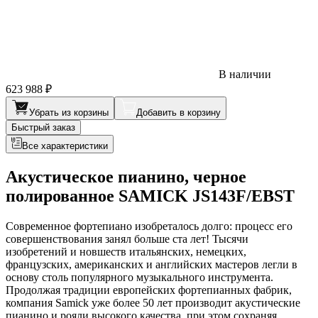
В наличии
623 988 ₽
Убрать из корзины
Добавить в корзину
Быстрый заказ
Все характеристики
Акустическое пианино, черное
полированное SAMICK JS143F/EBST
Современное фортепиано изобреталось долго: процесс его
совершенствования занял больше ста лет! Тысячи
изобретений и новшеств итальянских, немецких,
французских, американских и английских мастеров легли в
основу столь популярного музыкального инструмента.
Продолжая традиции европейских фортепианных фабрик,
компания Samick уже более 50 лет производит акустические
пианино и рояли высокого качества, при этом сохраняя