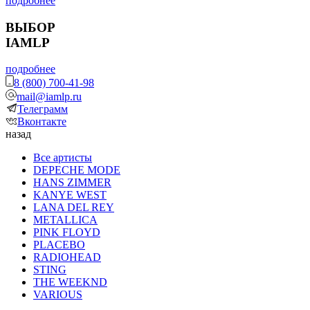
подробнее
ВЫБОР
IAMLP
подробнее
8 (800) 700-41-98
mail@iamlp.ru
Телеграмм
Вконтакте
назад
Все артисты
DEPECHE MODE
HANS ZIMMER
KANYE WEST
LANA DEL REY
METALLICA
PINK FLOYD
PLACEBO
RADIOHEAD
STING
THE WEEKND
VARIOUS