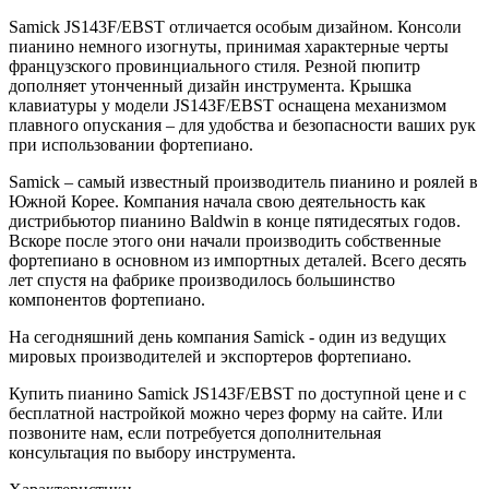
Samick JS143F/EBST отличается особым дизайном. Консоли
пианино немного изогнуты, принимая характерные черты
французского провинциального стиля. Резной пюпитр
дополняет утонченный дизайн инструмента. Крышка
клавиатуры у модели JS143F/EBST оснащена механизмом
плавного опускания – для удобства и безопасности ваших рук
при использовании фортепиано.
Samick – самый известный производитель пианино и роялей в
Южной Корее. Компания начала свою деятельность как
дистрибьютор пианино Baldwin в конце пятидесятых годов.
Вскоре после этого они начали производить собственные
фортепиано в основном из импортных деталей. Всего десять
лет спустя на фабрике производилось большинство
компонентов фортепиано.
На сегодняшний день компания Samick - один из ведущих
мировых производителей и экспортеров фортепиано.
Купить пианино Samick JS143F/EBST по доступной цене и с
бесплатной настройкой можно через форму на сайте. Или
позвоните нам, если потребуется дополнительная
консультация по выбору инструмента.