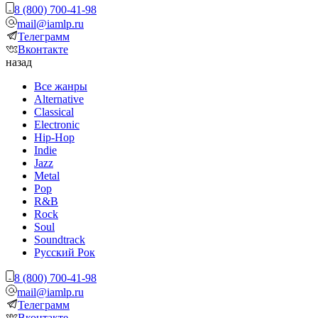
8 (800) 700-41-98
mail@iamlp.ru
Телеграмм
Вконтакте
назад
Все жанры
Alternative
Classical
Electronic
Hip-Hop
Indie
Jazz
Metal
Pop
R&B
Rock
Soul
Soundtrack
Русский Рок
8 (800) 700-41-98
mail@iamlp.ru
Телеграмм
Вконтакте