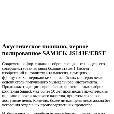
Акустическое пианино, черное
полированное SAMICK JS143F/EBST
Современное фортепиано изобреталось долго: процесс его
совершенствования занял больше ста лет! Тысячи
изобретений и новшеств итальянских, немецких,
французских, американских и английских мастеров легли в
основу столь популярного музыкального инструмента.
Продолжая традиции европейских фортепианных фабрик,
компания Samick уже более 50 лет производит акустические
пианино и рояли высокого качества, при этом сохраняя
доступные цены. Конечно, более низкая цена невозможна без
ускорения отдельных производственных процессов.
И, будем честны, подобная интенсификация отражается на