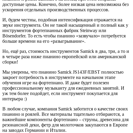
доступные цены. Конечно, более низкая цена невозможна без
ускорения отдельных производственных процессов.
И, будем честны, подобная интенсификация отражается на
звуке инструмента. Он не такой насыщенный и полный как у
инструментов фортепианных фабрик Steinway или
Bösendorfer. То есть чтобы пианино «зазвучало» потребуется
больше времени на его «разыгрывание».
Но, ещё раз, стоимость инструментов Samick в два, три, а то и
в четыре раза ниже пианино европейской или американской
сборки!
Мы уверены, что пианино Samick JS143F/EBST полностью
закроет потребность в инструменте на начальном этапе
обучения игре на фортепиано. И даже будет полезен
профессиональному музыканту для ежедневных занятий. И
уж тем более подойдет, если инструмент покупается для
интерьера :)
В любом случае, компания Samick заботится о качестве своих
пианино и роялей. Все материалы тщательно отбираются, а
важнейшие компоненты фортепиано – струны, древесина для
резонансной деки, фетр для молоточков закупаются в Европе
на заводах Германии и Италии.