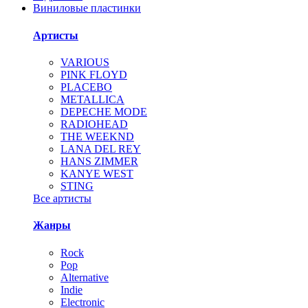
Виниловые пластинки
Артисты
VARIOUS
PINK FLOYD
PLACEBO
METALLICA
DEPECHE MODE
RADIOHEAD
THE WEEKND
LANA DEL REY
HANS ZIMMER
KANYE WEST
STING
Все артисты
Жанры
Rock
Pop
Alternative
Indie
Electronic