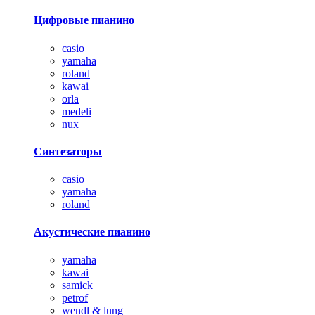
Цифровые пианино
casio
yamaha
roland
kawai
orla
medeli
nux
Синтезаторы
casio
yamaha
roland
Акустические пианино
yamaha
kawai
samick
petrof
wendl & lung