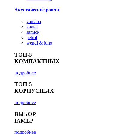
Акустические рояли
yamaha
kawai
samick
petrof
wendl & lung
ТОП-5
КОМПАКТНЫХ
подробнее
ТОП-5
КОРПУСНЫХ
подробнее
ВЫБОР
IAMLP
подробнее