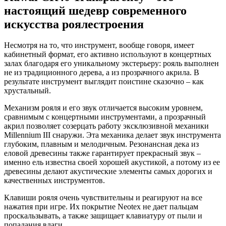
настоящий шедевр современного
искусства роялестроения
Несмотря на то, что инструмент, вообще говоря, имеет
кабинетный формат, его активно используют в концертных
залах благодаря его уникальному экстерьеру: рояль выполнен
не из традиционного дерева, а из прозрачного акрила. В
результате инструмент выглядит поистине сказочно – как
хрустальный.
Механизм рояля и его звук отличается высоким уровнем,
сравнимым с концертными инструментами, а прозрачный
акрил позволяет созерцать работу эксклюзивной механики
Millennium III снаружи. Эта механика делает звук инструмента
глубоким, плавным и мелодичным. Резонансная дека из
еловой древесины также гарантирует прекрасный звук –
именно ель известна своей хорошей акустикой, а потому из ее
древесины делают акустические элементы самых дорогих и
качественных инструментов.
Клавиши рояля очень чувствительны и реагируют на все
нажатия при игре. Их покрытие Neotex не дает пальцам
проскальзывать, а также защищает клавиатуру от пыли и
попадания влаги.