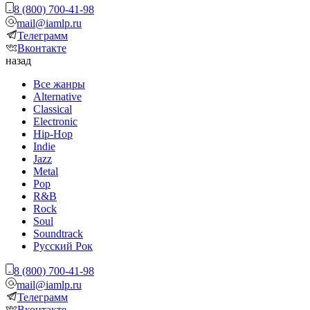
8 (800) 700-41-98
mail@iamlp.ru
Телеграмм
Вконтакте
назад
Все жанры
Alternative
Classical
Electronic
Hip-Hop
Indie
Jazz
Metal
Pop
R&B
Rock
Soul
Soundtrack
Русский Рок
8 (800) 700-41-98
mail@iamlp.ru
Телеграмм
Вконтакте