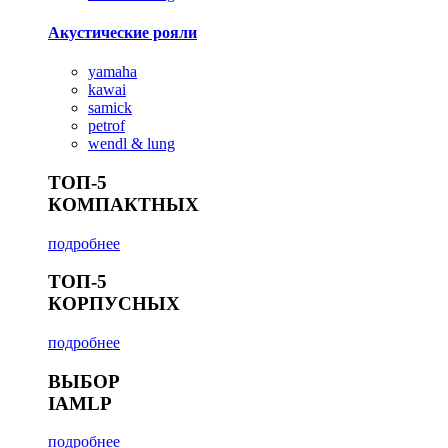
Акустические рояли
yamaha
kawai
samick
petrof
wendl & lung
ТОП-5
КОМПАКТНЫХ
подробнее
ТОП-5
КОРПУСНЫХ
подробнее
ВЫБОР
IAMLP
подробнее