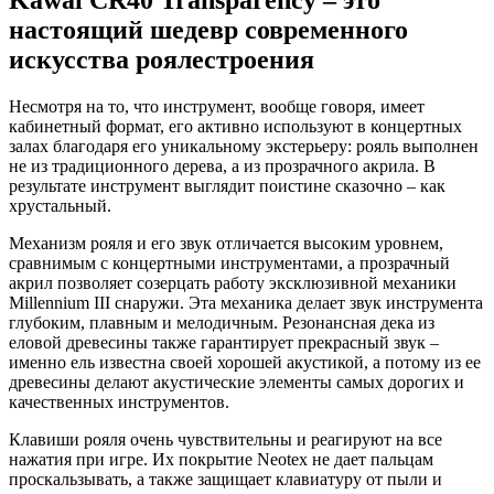
Kawai CR40 Transparency – это
настоящий шедевр современного
искусства роялестроения
Несмотря на то, что инструмент, вообще говоря, имеет
кабинетный формат, его активно используют в концертных
залах благодаря его уникальному экстерьеру: рояль выполнен
не из традиционного дерева, а из прозрачного акрила. В
результате инструмент выглядит поистине сказочно – как
хрустальный.
Механизм рояля и его звук отличается высоким уровнем,
сравнимым с концертными инструментами, а прозрачный
акрил позволяет созерцать работу эксклюзивной механики
Millennium III снаружи. Эта механика делает звук инструмента
глубоким, плавным и мелодичным. Резонансная дека из
еловой древесины также гарантирует прекрасный звук –
именно ель известна своей хорошей акустикой, а потому из ее
древесины делают акустические элементы самых дорогих и
качественных инструментов.
Клавиши рояля очень чувствительны и реагируют на все
нажатия при игре. Их покрытие Neotex не дает пальцам
проскальзывать, а также защищает клавиатуру от пыли и