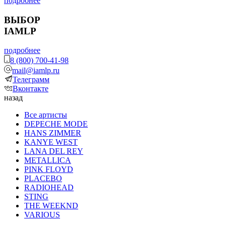
подробнее
ВЫБОР
IAMLP
подробнее
8 (800) 700-41-98
mail@iamlp.ru
Телеграмм
Вконтакте
назад
Все артисты
DEPECHE MODE
HANS ZIMMER
KANYE WEST
LANA DEL REY
METALLICA
PINK FLOYD
PLACEBO
RADIOHEAD
STING
THE WEEKND
VARIOUS