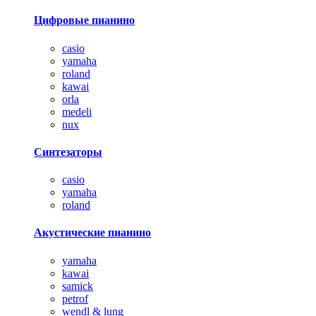
Цифровые пианино
casio
yamaha
roland
kawai
orla
medeli
nux
Синтезаторы
casio
yamaha
roland
Акустические пианино
yamaha
kawai
samick
petrof
wendl & lung