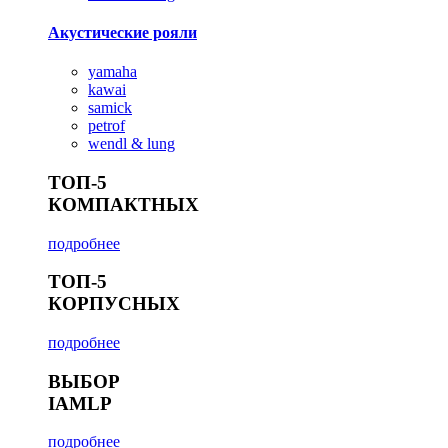
Акустические рояли
yamaha
kawai
samick
petrof
wendl & lung
ТОП-5
КОМПАКТНЫХ
подробнее
ТОП-5
КОРПУСНЫХ
подробнее
ВЫБОР
IAMLP
подробнее