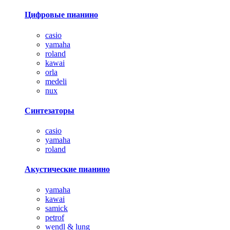
Цифровые пианино
casio
yamaha
roland
kawai
orla
medeli
nux
Синтезаторы
casio
yamaha
roland
Акустические пианино
yamaha
kawai
samick
petrof
wendl & lung