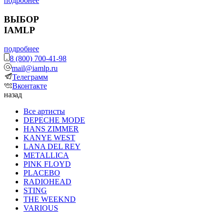
подробнее
ВЫБОР
IAMLP
подробнее
8 (800) 700-41-98
mail@iamlp.ru
Телеграмм
Вконтакте
назад
Все артисты
DEPECHE MODE
HANS ZIMMER
KANYE WEST
LANA DEL REY
METALLICA
PINK FLOYD
PLACEBO
RADIOHEAD
STING
THE WEEKND
VARIOUS