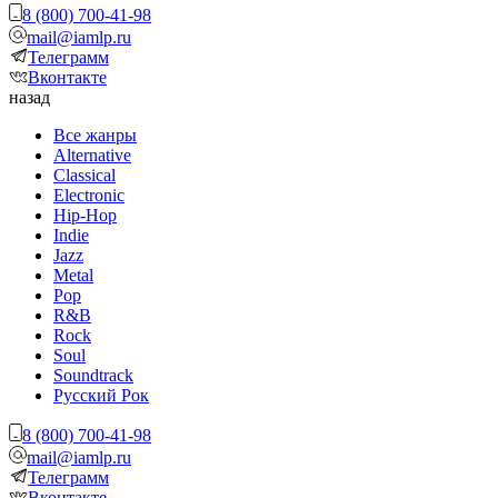
8 (800) 700-41-98
mail@iamlp.ru
Телеграмм
Вконтакте
назад
Все жанры
Alternative
Classical
Electronic
Hip-Hop
Indie
Jazz
Metal
Pop
R&B
Rock
Soul
Soundtrack
Русский Рок
8 (800) 700-41-98
mail@iamlp.ru
Телеграмм
Вконтакте