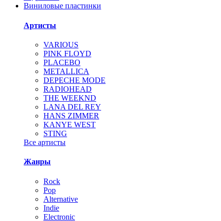
Виниловые пластинки
Артисты
VARIOUS
PINK FLOYD
PLACEBO
METALLICA
DEPECHE MODE
RADIOHEAD
THE WEEKND
LANA DEL REY
HANS ZIMMER
KANYE WEST
STING
Все артисты
Жанры
Rock
Pop
Alternative
Indie
Electronic