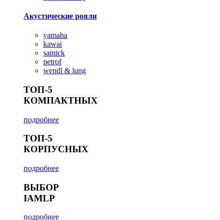
Акустические рояли
yamaha
kawai
samick
petrof
wendl & lung
ТОП-5
КОМПАКТНЫХ
подробнее
ТОП-5
КОРПУСНЫХ
подробнее
ВЫБОР
IAMLP
подробнее