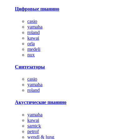
Цифровые пианино
casio
yamaha
roland
kawai
orla
medeli
nux
Синтезаторы
casio
yamaha
roland
Акустические пианино
yamaha
kawai
samick
petrof
wendl & lung