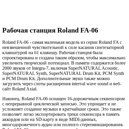
Рабочая станция Roland FA-06
Roland FA-06 - самая маленькая модель из серии Roland FA с
невзвешенной чувствительной к силе касания синтезаторной
клавиатурой на 61 клавишу. Рабочая станция была
спроектирована и создана таким образом, чтобы максимально
увеличить творческий потенциал. В памяти содержится более
2000 звуков от Integra-7, включая SuperNATURAL Acoustic,
SuperNATURAL Synth, SuperNATURAL Drum Kit, PCM Synth
и PCM Drum Kit. Дополнительные звуки также можно
загрузить через слоты расширения interval wave sound и веб-
сайт Roland Axial.
Наконец, Roland FA-06 оснащен 16-дорожечным секвенсором
с непрерывной циклической записью. Это упрощает и не
усложняет создание музыки в кратчайшие сроки. Это также
позволяет легко экспортировать треки секвенсора в память
аккордов или на SD-карту в виде MIDI-данных,
многодорожечного аудио или полного стереомикширования.