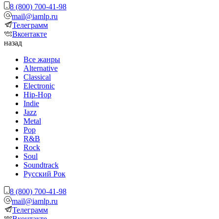
8 (800) 700-41-98
mail@iamlp.ru
Телеграмм
Вконтакте
назад
Все жанры
Alternative
Classical
Electronic
Hip-Hop
Indie
Jazz
Metal
Pop
R&B
Rock
Soul
Soundtrack
Русский Рок
8 (800) 700-41-98
mail@iamlp.ru
Телеграмм
Вконтакте