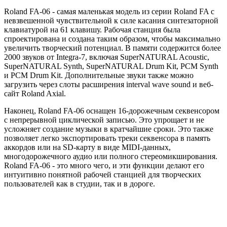
Roland FA-06 - самая маленькая модель из серии Roland FA с
невзвешенной чувствительной к силе касания синтезаторной
клавиатурой на 61 клавишу. Рабочая станция была
спроектирована и создана таким образом, чтобы максимально
увеличить творческий потенциал. В памяти содержится более
2000 звуков от Integra-7, включая SuperNATURAL Acoustic,
SuperNATURAL Synth, SuperNATURAL Drum Kit, PCM Synth
и PCM Drum Kit. Дополнительные звуки также можно
загрузить через слоты расширения interval wave sound и веб-
сайт Roland Axial.
Наконец, Roland FA-06 оснащен 16-дорожечным секвенсором
с непрерывной циклической записью. Это упрощает и не
усложняет создание музыки в кратчайшие сроки. Это также
позволяет легко экспортировать треки секвенсора в память
аккордов или на SD-карту в виде MIDI-данных,
многодорожечного аудио или полного стереомикширования.
Roland FA-06 - это много чего, и эти функции делают его
интуитивно понятной рабочей станцией для творческих
пользователей как в студии, так и в дороге.