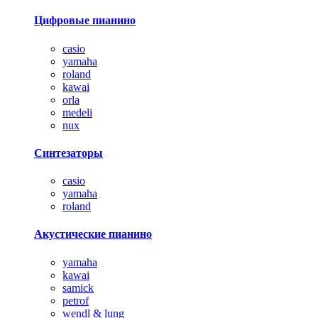
Цифровые пианино
casio
yamaha
roland
kawai
orla
medeli
nux
Синтезаторы
casio
yamaha
roland
Акустические пианино
yamaha
kawai
samick
petrof
wendl & lung