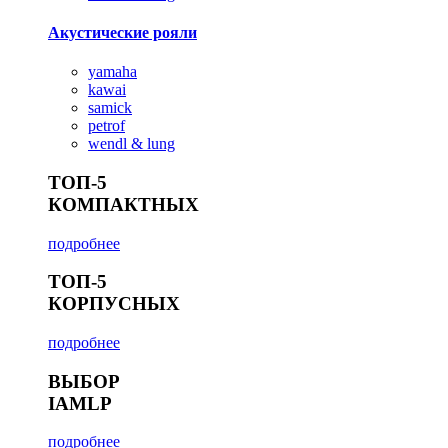
Акустические рояли
yamaha
kawai
samick
petrof
wendl & lung
ТОП-5
КОМПАКТНЫХ
подробнее
ТОП-5
КОРПУСНЫХ
подробнее
ВЫБОР
IAMLP
подробнее