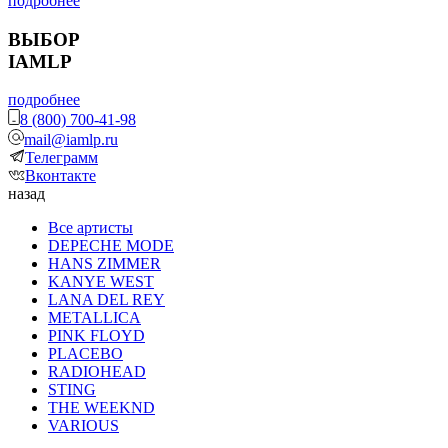
подробнее
ВЫБОР
IAMLP
подробнее
8 (800) 700-41-98
mail@iamlp.ru
Телеграмм
Вконтакте
назад
Все артисты
DEPECHE MODE
HANS ZIMMER
KANYE WEST
LANA DEL REY
METALLICA
PINK FLOYD
PLACEBO
RADIOHEAD
STING
THE WEEKND
VARIOUS