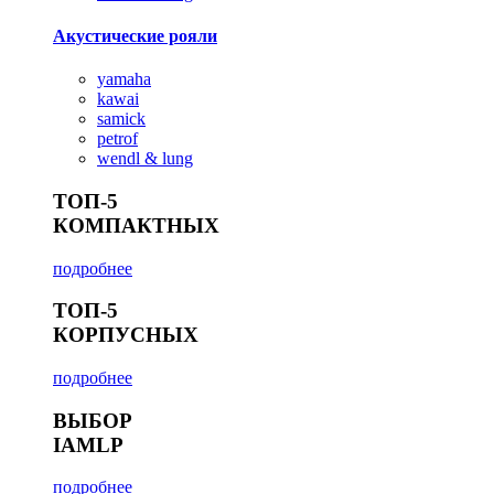
Акустические рояли
yamaha
kawai
samick
petrof
wendl & lung
ТОП-5
КОМПАКТНЫХ
подробнее
ТОП-5
КОРПУСНЫХ
подробнее
ВЫБОР
IAMLP
подробнее