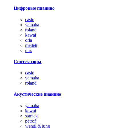
Цифровые пианино
casio
yamaha
roland
kawai
orla
medeli
nux
Синтезаторы
casio
yamaha
roland
Акустические пианино
yamaha
kawai
samick
petrof
wendl & lung