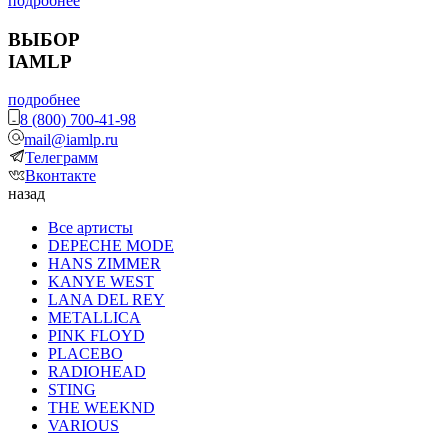
подробнее
ВЫБОР
IAMLP
подробнее
8 (800) 700-41-98
mail@iamlp.ru
Телеграмм
Вконтакте
назад
Все артисты
DEPECHE MODE
HANS ZIMMER
KANYE WEST
LANA DEL REY
METALLICA
PINK FLOYD
PLACEBO
RADIOHEAD
STING
THE WEEKND
VARIOUS