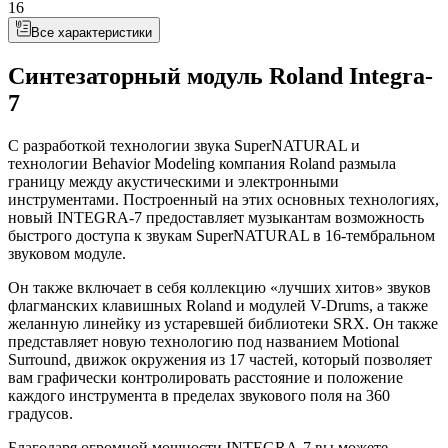
16
Все характеристики
Синтезаторный модуль Roland Integra-
7
С разработкой технологии звука SuperNATURAL и
технологии Behavior Modeling компания Roland размыла
границу между акустическими и электронными
инструментами. Построенный на этих основных технологиях,
новый INTEGRA-7 предоставляет музыкантам возможность
быстрого доступа к звукам SuperNATURAL в 16-тембральном
звуковом модуле.
Он также включает в себя коллекцию «лучших хитов» звуков
флагманских клавишных Roland и модулей V-Drums, а также
желанную линейку из устаревшей библиотеки SRX. Он также
представляет новую технологию под названием Motional
Surround, движок окружения из 17 частей, который позволяет
вам графически контролировать расстояние и положение
каждого инструмента в пределах звукового поля на 360
градусов.
Благодаря огромной мощности INTEGRA-7 вы можете