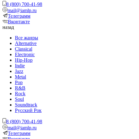
8 (800) 700-41-98
mail@iamlp.ru
Телеграмм
Вконтакте
назад
Все жанры
Alternative
Classical
Electronic
Hip-Hop
Indie
Jazz
Metal
Pop
R&B
Rock
Soul
Soundtrack
Русский Рок
8 (800) 700-41-98
mail@iamlp.ru
Телеграмм
Вконтакте