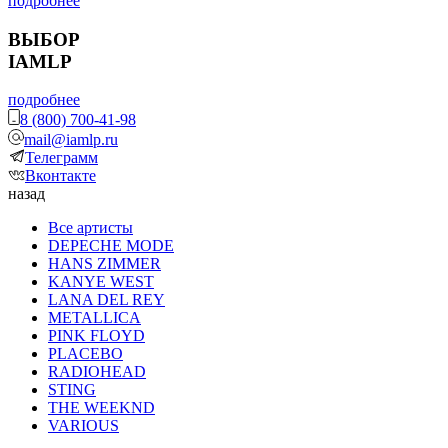
подробнее
ВЫБОР
IAMLP
подробнее
8 (800) 700-41-98
mail@iamlp.ru
Телеграмм
Вконтакте
назад
Все артисты
DEPECHE MODE
HANS ZIMMER
KANYE WEST
LANA DEL REY
METALLICA
PINK FLOYD
PLACEBO
RADIOHEAD
STING
THE WEEKND
VARIOUS