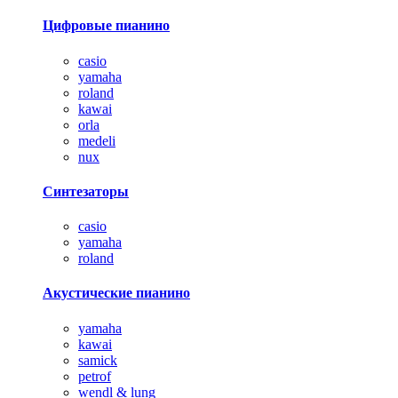
Цифровые пианино
casio
yamaha
roland
kawai
orla
medeli
nux
Синтезаторы
casio
yamaha
roland
Акустические пианино
yamaha
kawai
samick
petrof
wendl & lung