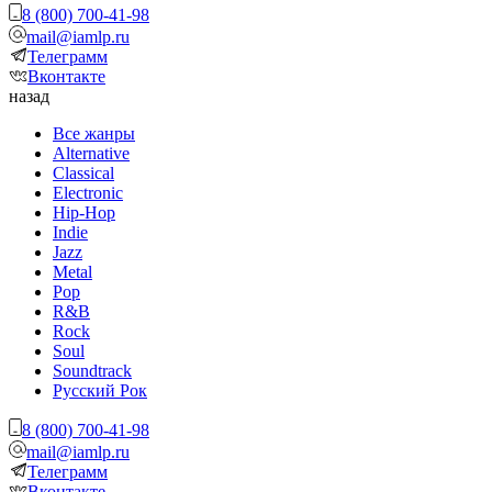
8 (800) 700-41-98
mail@iamlp.ru
Телеграмм
Вконтакте
назад
Все жанры
Alternative
Classical
Electronic
Hip-Hop
Indie
Jazz
Metal
Pop
R&B
Rock
Soul
Soundtrack
Русский Рок
8 (800) 700-41-98
mail@iamlp.ru
Телеграмм
Вконтакте