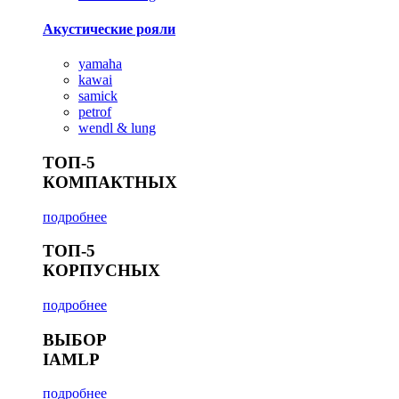
Акустические рояли
yamaha
kawai
samick
petrof
wendl & lung
ТОП-5
КОМПАКТНЫХ
подробнее
ТОП-5
КОРПУСНЫХ
подробнее
ВЫБОР
IAMLP
подробнее