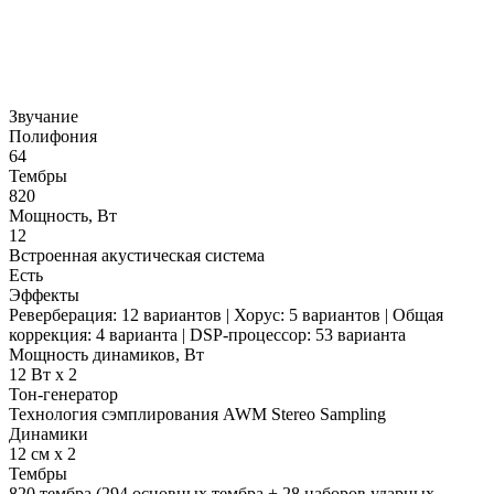
Звучание
Полифония
64
Тембры
820
Мощность, Вт
12
Встроенная акустическая система
Есть
Эффекты
Реверберация: 12 вариантов | Хорус: 5 вариантов | Общая
коррекция: 4 варианта | DSP-процессор: 53 варианта
Мощность динамиков, Вт
12 Вт х 2
Тон-генератор
Технология сэмплирования AWM Stereo Sampling
Динамики
12 см x 2
Тембры
820 тембра (294 основных тембра + 28 наборов ударных