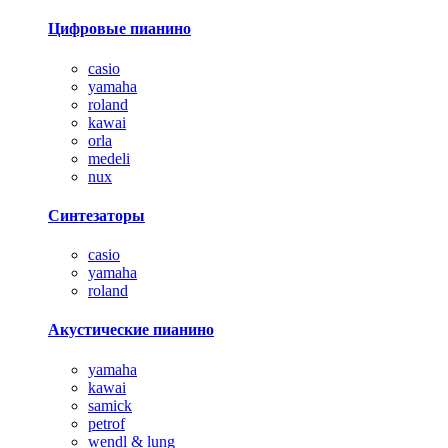
Цифровые пианино
casio
yamaha
roland
kawai
orla
medeli
nux
Синтезаторы
casio
yamaha
roland
Акустические пианино
yamaha
kawai
samick
petrof
wendl & lung