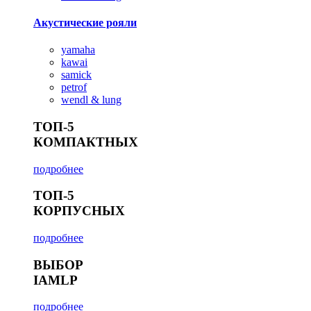
Акустические рояли
yamaha
kawai
samick
petrof
wendl & lung
ТОП-5
КОМПАКТНЫХ
подробнее
ТОП-5
КОРПУСНЫХ
подробнее
ВЫБОР
IAMLP
подробнее