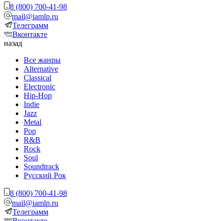
8 (800) 700-41-98
mail@iamlp.ru
Телеграмм
Вконтакте
назад
Все жанры
Alternative
Classical
Electronic
Hip-Hop
Indie
Jazz
Metal
Pop
R&B
Rock
Soul
Soundtrack
Русский Рок
8 (800) 700-41-98
mail@iamlp.ru
Телеграмм
Вконтакте