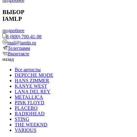
подробнее
ВЫБОР
IAMLP
подробнее
8 (800) 700-41-98
mail@iamlp.ru
Телеграмм
Вконтакте
назад
Все артисты
DEPECHE MODE
HANS ZIMMER
KANYE WEST
LANA DEL REY
METALLICA
PINK FLOYD
PLACEBO
RADIOHEAD
STING
THE WEEKND
VARIOUS