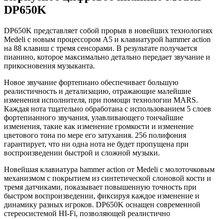
DP650K
DP650K представляет собой прорыв в новейших технологиях
Medeli с новым процессором A5 и клавиатурой hammer action
на 88 клавиш с тремя сенсорами. В результате получается
пианино, которое максимально детально передает звучание и
прикосновения музыканта.
Новое звучание фортепиано обеспечивает большую
реалистичность и детализацию, отражающие малейшие
изменения исполнителя, при помощи технологии MARS.
Каждая нота тщательно обработана с использованием 5 слоев
фортепианного звучания, улавливающего тончайшие
изменения, такие как изменение громкости и изменение
цветового тона по мере его затухания. 256 полифония
гарантирует, что ни одна нота не будет пропущена при
воспроизведении быстрой и сложной музыки.
Новейшая клавиатура hammer action от Medeli с молоточковым
механизмом с покрытием из синтетической слоновой кости и
тремя датчиками, показывает повышенную точность при
быстром воспроизведении, фиксируя каждое изменение и
динамику разных игроков. DP650K оснащен современной
стереосистемой HI-Fi, позволяющей реалистично