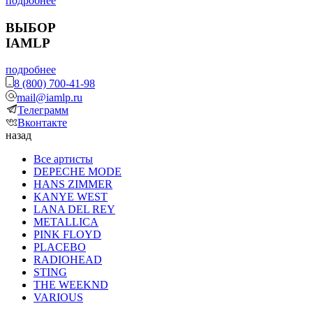
подробнее
ВЫБОР
IAMLP
подробнее
8 (800) 700-41-98
mail@iamlp.ru
Телеграмм
Вконтакте
назад
Все артисты
DEPECHE MODE
HANS ZIMMER
KANYE WEST
LANA DEL REY
METALLICA
PINK FLOYD
PLACEBO
RADIOHEAD
STING
THE WEEKND
VARIOUS