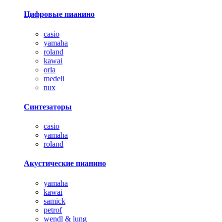
Цифровые пианино
casio
yamaha
roland
kawai
orla
medeli
nux
Синтезаторы
casio
yamaha
roland
Акустические пианино
yamaha
kawai
samick
petrof
wendl & lung