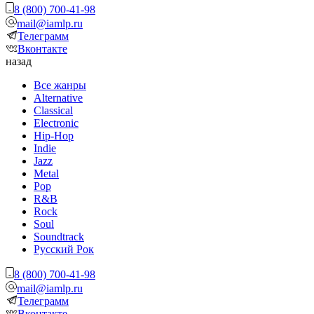
8 (800) 700-41-98
mail@iamlp.ru
Телеграмм
Вконтакте
назад
Все жанры
Alternative
Classical
Electronic
Hip-Hop
Indie
Jazz
Metal
Pop
R&B
Rock
Soul
Soundtrack
Русский Рок
8 (800) 700-41-98
mail@iamlp.ru
Телеграмм
Вконтакте