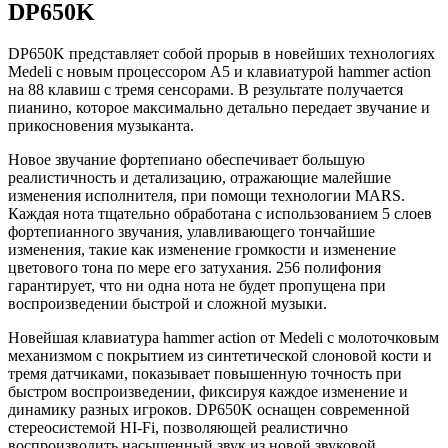
DP650K
DP650K представляет собой прорыв в новейших технологиях
Medeli с новым процессором A5 и клавиатурой hammer action
на 88 клавиш с тремя сенсорами. В результате получается
пианино, которое максимально детально передает звучание и
прикосновения музыканта.
Новое звучание фортепиано обеспечивает большую
реалистичность и детализацию, отражающие малейшие
изменения исполнителя, при помощи технологии MARS.
Каждая нота тщательно обработана с использованием 5 слоев
фортепианного звучания, улавливающего тончайшие
изменения, такие как изменение громкости и изменение
цветового тона по мере его затухания. 256 полифония
гарантирует, что ни одна нота не будет пропущена при
воспроизведении быстрой и сложной музыки.
Новейшая клавиатура hammer action от Medeli с молоточковым
механизмом с покрытием из синтетической слоновой кости и
тремя датчиками, показывает повышенную точность при
быстром воспроизведении, фиксируя каждое изменение и
динамику разных игроков. DP650K оснащен современной
стереосистемой HI-Fi, позволяющей реалистично
воспроизводить насыщенный звук из новой звуковой