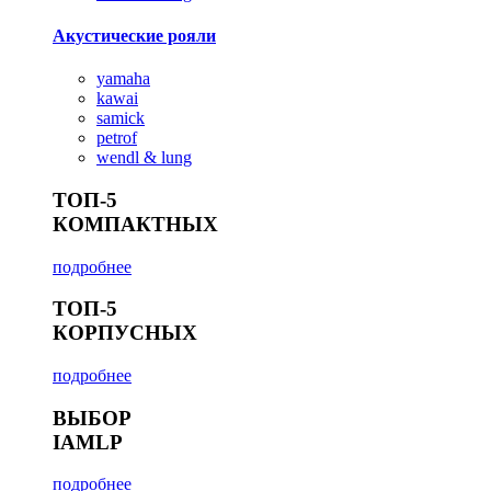
Акустические рояли
yamaha
kawai
samick
petrof
wendl & lung
ТОП-5
КОМПАКТНЫХ
подробнее
ТОП-5
КОРПУСНЫХ
подробнее
ВЫБОР
IAMLP
подробнее