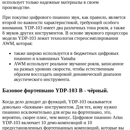
использует только надежные материалы в своем
производстве.
При покупке цифрового пианино звук, как правило, является
второй по важности характеристикой, требующей особого
внимания. YDP-103 имеет два различных тона рояля, а также
8 звуков других инструментов. В основе звукового процессора
модели YDP-103 лежит технология стереосэмплирования
AWM, которая:
также широко используется в бюджетных цифровых
пианино и клавишных Yamaha
AWM использует реальное звучание рояля, записанное
на разных уровнях скорости, чтобы естественным
образом воссоздать широкий динамический диапазон
акустического инструмента.
Базовое фортепиано YDP-103 B - чёрный.
Когда дело доходит до функций, YDP-103 оказывается
довольно «базовым» инструментом. Для тех, кому нужно
пианино исключительно для игры на фортепиано, это,
вероятно, скорее плюс, чем минус. Цифровое пианино Arius
YDP-103 включает 10 демо-композиций и 10
предустановленных фортепианных композиций, которые вы