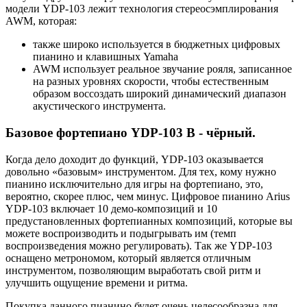
модели YDP-103 лежит технология стереосэмплирования
AWM, которая:
также широко используется в бюджетных цифровых
пианино и клавишных Yamaha
AWM использует реальное звучание рояля, записанное
на разных уровнях скорости, чтобы естественным
образом воссоздать широкий динамический диапазон
акустического инструмента.
Базовое фортепиано YDP-103 B - чёрный.
Когда дело доходит до функций, YDP-103 оказывается
довольно «базовым» инструментом. Для тех, кому нужно
пианино исключительно для игры на фортепиано, это,
вероятно, скорее плюс, чем минус. Цифровое пианино Arius
YDP-103 включает 10 демо-композиций и 10
предустановленных фортепианных композиций, которые вы
можете воспроизводить и подыгрывать им (темп
воспроизведения можно регулировать). Так же YDP-103
оснащено метрономом, который является отличным
инструментом, позволяющим выработать свой ритм и
улучшить ощущение времени и ритма.
Покупка данного пианино будет очень целесообразна для