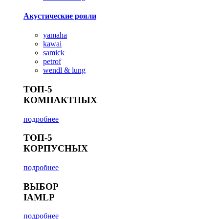
Акустические рояли
yamaha
kawai
samick
petrof
wendl & lung
ТОП-5
КОМПАКТНЫХ
подробнее
ТОП-5
КОРПУСНЫХ
подробнее
ВЫБОР
IAMLP
подробнее