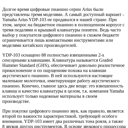
Долгое время цифровые пианино серии Arius были
представлены тремя моделями. А самый доступный вариант -
Yamaha Arius YDP-103 не продавался в нашей стране. При
этом, запрос на бюджетное пианино в полноценном корпусе с
тремя педалями и крышкой клавиатуры понятен. Ведь часто
выбор у покупателя цифрового пианино в схожем бюджете
ограничивается лишь компактными инструментами или
моделями китайских производителей.
YDP-103 оснащено 88 полностью взвешенными 2-х
сенсорными клавишами. Клавиатура называется Graded
Hammer Standard (GHS), обеспечивает довольно реалистичное
прикосновение и по ощущениям похожа на клавиши
акустического пианино. В ней используются настоящие
маленькие молоточки, имитирующие работу акустического
пианино. Конечно, главное здесь две вещи: это взвешенность
клавиш и качество клавиатуры в целом, т.к. компания Yamaha
использует только надежные материалы в своем
производстве.
При покупке цифрового пианино звук, как правило, является
второй по важности характеристикой, требующей особого
внимания. YDP-103 имеет два различных тона рояля, а также
8 звуков других инструментов. В основе звукового процессора