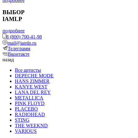
подробнее
ВЫБОР
IAMLP
подробнее
8 (800) 700-41-98
mail@iamlp.ru
Телеграмм
Вконтакте
назад
Все артисты
DEPECHE MODE
HANS ZIMMER
KANYE WEST
LANA DEL REY
METALLICA
PINK FLOYD
PLACEBO
RADIOHEAD
STING
THE WEEKND
VARIOUS