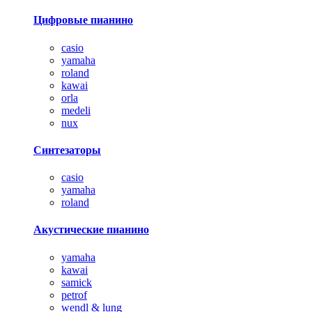
Цифровые пианино
casio
yamaha
roland
kawai
orla
medeli
nux
Синтезаторы
casio
yamaha
roland
Акустические пианино
yamaha
kawai
samick
petrof
wendl & lung