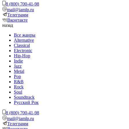
8 (800) 700-41-98
mail@iamlp.ru
Телеграмм
Вконтакте
назад
Все жанры
Alternative
Classical
Electronic
Hip-Hop
Indie
Jazz
Metal
Pop
R&B
Rock
Soul
Soundtrack
Русский Рок
8 (800) 700-41-98
mail@iamlp.ru
Телеграмм
Вконтакте