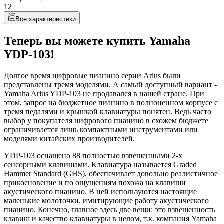
12
Все характеристики
Теперь вы можете купить Yamaha
YDP-103!
Долгое время цифровые пианино серии Arius были
представлены тремя моделями. А самый доступный вариант -
Yamaha Arius YDP-103 не продавался в нашей стране. При
этом, запрос на бюджетное пианино в полноценном корпусе с
тремя педалями и крышкой клавиатуры понятен. Ведь часто
выбор у покупателя цифрового пианино в схожем бюджете
ограничивается лишь компактными инструментами или
моделями китайских производителей.
YDP-103 оснащено 88 полностью взвешенными 2-х
сенсорными клавишами. Клавиатура называется Graded
Hammer Standard (GHS), обеспечивает довольно реалистичное
прикосновение и по ощущениям похожа на клавиши
акустического пианино. В ней используются настоящие
маленькие молоточки, имитирующие работу акустического
пианино. Конечно, главное здесь две вещи: это взвешенность
клавиш и качество клавиатуры в целом, т.к. компания Yamaha