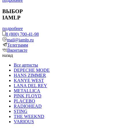
подробнее
ВЫБОР
IAMLP
подробнее
8 (800) 700-41-98
mail@iamlp.ru
Телеграмм
Вконтакте
назад
Все артисты
DEPECHE MODE
HANS ZIMMER
KANYE WEST
LANA DEL REY
METALLICA
PINK FLOYD
PLACEBO
RADIOHEAD
STING
THE WEEKND
VARIOUS