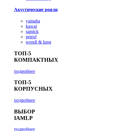
Акустические рояли
yamaha
kawai
samick
petrof
wendl & lung
ТОП-5
КОМПАКТНЫХ
подробнее
ТОП-5
КОРПУСНЫХ
подробнее
ВЫБОР
IAMLP
подробнее