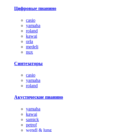
Цифровые пианино
casio
yamaha
roland
kawai
orla
medeli
nux
Синтезаторы
casio
yamaha
roland
Акустические пианино
yamaha
kawai
samick
petrof
wendl & lung