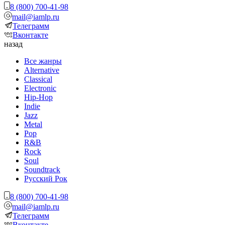
8 (800) 700-41-98
mail@iamlp.ru
Телеграмм
Вконтакте
назад
Все жанры
Alternative
Classical
Electronic
Hip-Hop
Indie
Jazz
Metal
Pop
R&B
Rock
Soul
Soundtrack
Русский Рок
8 (800) 700-41-98
mail@iamlp.ru
Телеграмм
Вконтакте