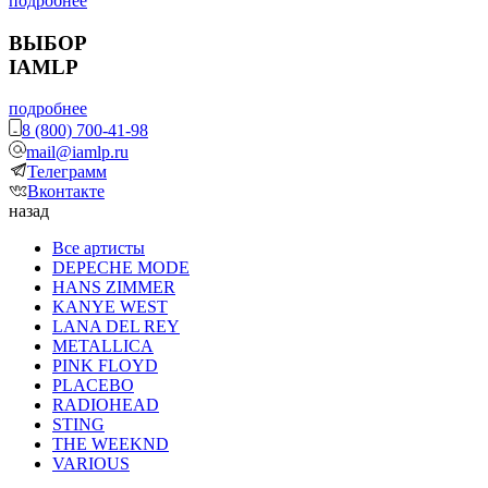
подробнее
ВЫБОР
IAMLP
подробнее
8 (800) 700-41-98
mail@iamlp.ru
Телеграмм
Вконтакте
назад
Все артисты
DEPECHE MODE
HANS ZIMMER
KANYE WEST
LANA DEL REY
METALLICA
PINK FLOYD
PLACEBO
RADIOHEAD
STING
THE WEEKND
VARIOUS