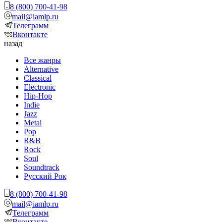
8 (800) 700-41-98
mail@iamlp.ru
Телеграмм
Вконтакте
назад
Все жанры
Alternative
Classical
Electronic
Hip-Hop
Indie
Jazz
Metal
Pop
R&B
Rock
Soul
Soundtrack
Русский Рок
8 (800) 700-41-98
mail@iamlp.ru
Телеграмм
Вконтакте