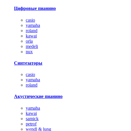
Цифровые пианино
casio
yamaha
roland
kawai
orla
medeli
nux
Синтезаторы
casio
yamaha
roland
Акустические пианино
yamaha
kawai
samick
petrof
wendl & lung