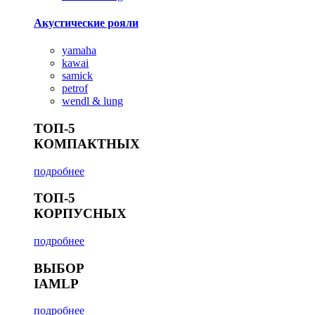
Акустические рояли
yamaha
kawai
samick
petrof
wendl & lung
ТОП-5
КОМПАКТНЫХ
подробнее
ТОП-5
КОРПУСНЫХ
подробнее
ВЫБОР
IAMLP
подробнее