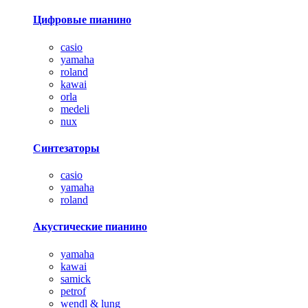
Цифровые пианино
casio
yamaha
roland
kawai
orla
medeli
nux
Синтезаторы
casio
yamaha
roland
Акустические пианино
yamaha
kawai
samick
petrof
wendl & lung