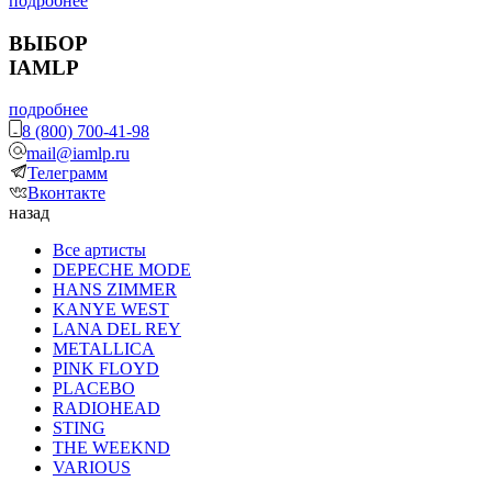
подробнее
ВЫБОР
IAMLP
подробнее
8 (800) 700-41-98
mail@iamlp.ru
Телеграмм
Вконтакте
назад
Все артисты
DEPECHE MODE
HANS ZIMMER
KANYE WEST
LANA DEL REY
METALLICA
PINK FLOYD
PLACEBO
RADIOHEAD
STING
THE WEEKND
VARIOUS