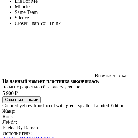
Die For Me
Miracle
Same Team
Silence
Closer Than You Think
Возможен заказ
На данный момент пластинка закончилась
,
но мы с радостью её закажем для вас.
5 900 ₽
Связаться с нами
Colored yellow translucent with green splatter, Limited Edition
Жанр:
Rock
Лейбл:
Fueled By Ramen
Исполнитель: