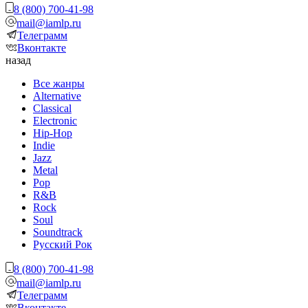
8 (800) 700-41-98
mail@iamlp.ru
Телеграмм
Вконтакте
назад
Все жанры
Alternative
Classical
Electronic
Hip-Hop
Indie
Jazz
Metal
Pop
R&B
Rock
Soul
Soundtrack
Русский Рок
8 (800) 700-41-98
mail@iamlp.ru
Телеграмм
Вконтакте