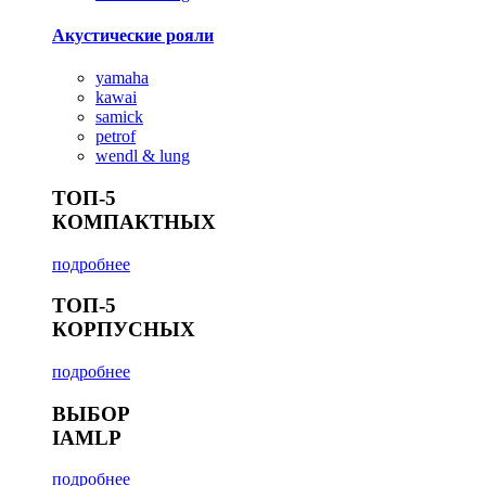
Акустические рояли
yamaha
kawai
samick
petrof
wendl & lung
ТОП-5
КОМПАКТНЫХ
подробнее
ТОП-5
КОРПУСНЫХ
подробнее
ВЫБОР
IAMLP
подробнее