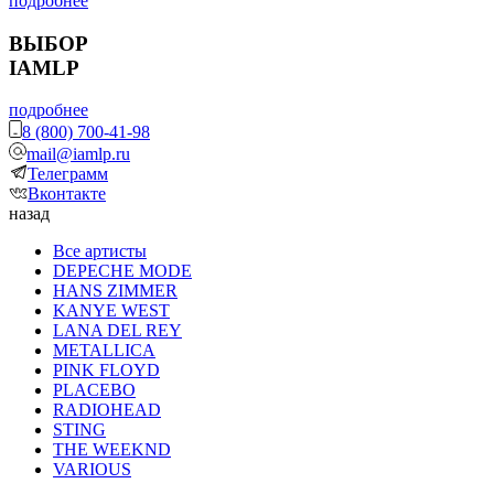
подробнее
ВЫБОР
IAMLP
подробнее
8 (800) 700-41-98
mail@iamlp.ru
Телеграмм
Вконтакте
назад
Все артисты
DEPECHE MODE
HANS ZIMMER
KANYE WEST
LANA DEL REY
METALLICA
PINK FLOYD
PLACEBO
RADIOHEAD
STING
THE WEEKND
VARIOUS