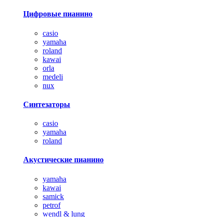
Цифровые пианино
casio
yamaha
roland
kawai
orla
medeli
nux
Синтезаторы
casio
yamaha
roland
Акустические пианино
yamaha
kawai
samick
petrof
wendl & lung