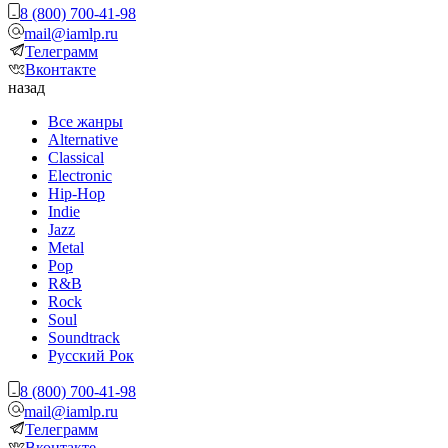
8 (800) 700-41-98
mail@iamlp.ru
Телеграмм
Вконтакте
назад
Все жанры
Alternative
Classical
Electronic
Hip-Hop
Indie
Jazz
Metal
Pop
R&B
Rock
Soul
Soundtrack
Русский Рок
8 (800) 700-41-98
mail@iamlp.ru
Телеграмм
Вконтакте