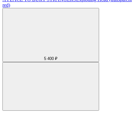
red)
5 400 ₽