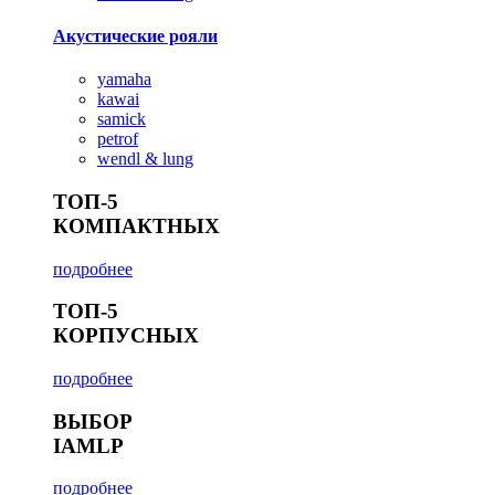
Акустические рояли
yamaha
kawai
samick
petrof
wendl & lung
ТОП-5
КОМПАКТНЫХ
подробнее
ТОП-5
КОРПУСНЫХ
подробнее
ВЫБОР
IAMLP
подробнее