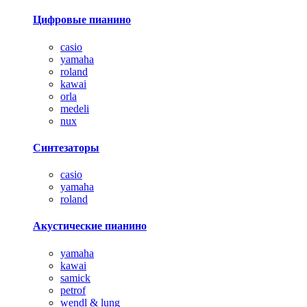
Цифровые пианино
casio
yamaha
roland
kawai
orla
medeli
nux
Синтезаторы
casio
yamaha
roland
Акустические пианино
yamaha
kawai
samick
petrof
wendl & lung