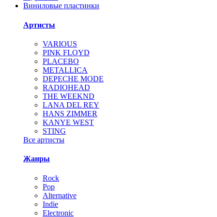
Виниловые пластинки
Артисты
VARIOUS
PINK FLOYD
PLACEBO
METALLICA
DEPECHE MODE
RADIOHEAD
THE WEEKND
LANA DEL REY
HANS ZIMMER
KANYE WEST
STING
Все артисты
Жанры
Rock
Pop
Alternative
Indie
Electronic