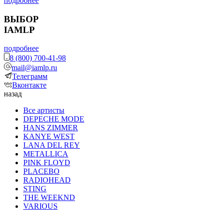
подробнее
ВЫБОР
IAMLP
подробнее
8 (800) 700-41-98
mail@iamlp.ru
Телеграмм
Вконтакте
назад
Все артисты
DEPECHE MODE
HANS ZIMMER
KANYE WEST
LANA DEL REY
METALLICA
PINK FLOYD
PLACEBO
RADIOHEAD
STING
THE WEEKND
VARIOUS