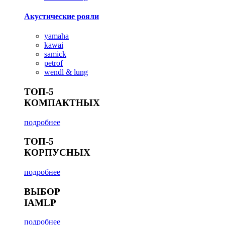
Акустические рояли
yamaha
kawai
samick
petrof
wendl & lung
ТОП-5
КОМПАКТНЫХ
подробнее
ТОП-5
КОРПУСНЫХ
подробнее
ВЫБОР
IAMLP
подробнее