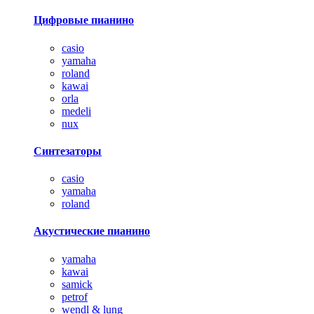
Цифровые пианино
casio
yamaha
roland
kawai
orla
medeli
nux
Синтезаторы
casio
yamaha
roland
Акустические пианино
yamaha
kawai
samick
petrof
wendl & lung