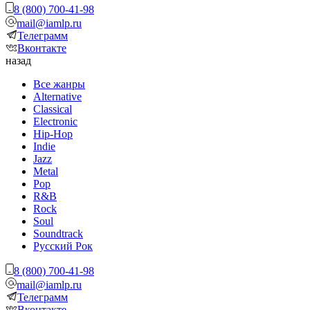
8 (800) 700-41-98
mail@iamlp.ru
Телеграмм
Вконтакте
назад
Все жанры
Alternative
Classical
Electronic
Hip-Hop
Indie
Jazz
Metal
Pop
R&B
Rock
Soul
Soundtrack
Русский Рок
8 (800) 700-41-98
mail@iamlp.ru
Телеграмм
Вконтакте