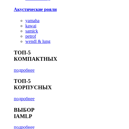
Акустические рояли
yamaha
kawai
samick
petrof
wendl & lung
ТОП-5
КОМПАКТНЫХ
подробнее
ТОП-5
КОРПУСНЫХ
подробнее
ВЫБОР
IAMLP
подробнее