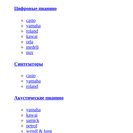
Цифровые пианино
casio
yamaha
roland
kawai
orla
medeli
nux
Синтезаторы
casio
yamaha
roland
Акустические пианино
yamaha
kawai
samick
petrof
wendl & lung