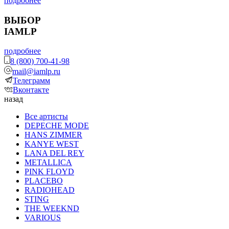
подробнее
ВЫБОР
IAMLP
подробнее
8 (800) 700-41-98
mail@iamlp.ru
Телеграмм
Вконтакте
назад
Все артисты
DEPECHE MODE
HANS ZIMMER
KANYE WEST
LANA DEL REY
METALLICA
PINK FLOYD
PLACEBO
RADIOHEAD
STING
THE WEEKND
VARIOUS