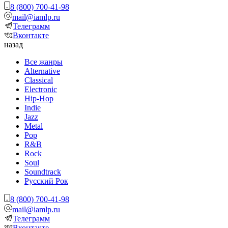
8 (800) 700-41-98
mail@iamlp.ru
Телеграмм
Вконтакте
назад
Все жанры
Alternative
Classical
Electronic
Hip-Hop
Indie
Jazz
Metal
Pop
R&B
Rock
Soul
Soundtrack
Русский Рок
8 (800) 700-41-98
mail@iamlp.ru
Телеграмм
Вконтакте