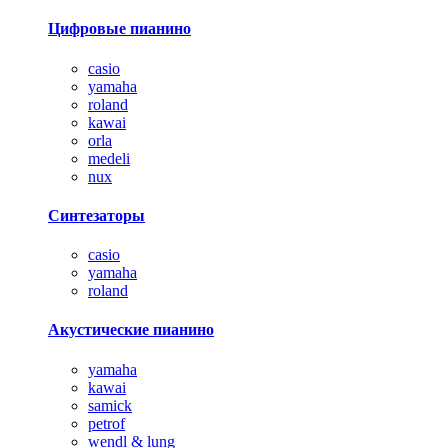
Цифровые пианино
casio
yamaha
roland
kawai
orla
medeli
nux
Синтезаторы
casio
yamaha
roland
Акустические пианино
yamaha
kawai
samick
petrof
wendl & lung