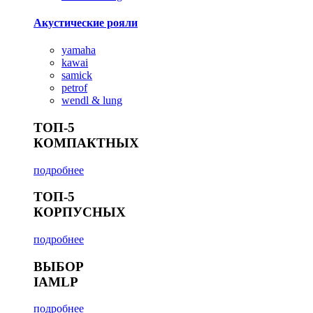
Акустические рояли
yamaha
kawai
samick
petrof
wendl & lung
ТОП-5
КОМПАКТНЫХ
подробнее
ТОП-5
КОРПУСНЫХ
подробнее
ВЫБОР
IAMLP
подробнее