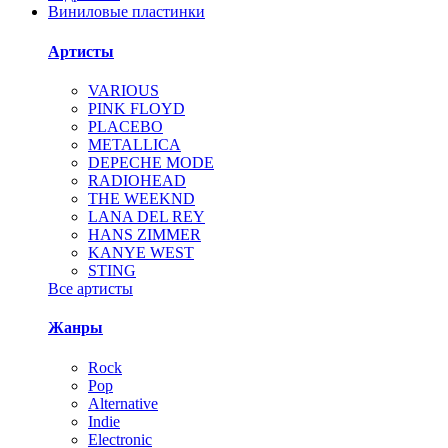
Виниловые пластинки
Артисты
VARIOUS
PINK FLOYD
PLACEBO
METALLICA
DEPECHE MODE
RADIOHEAD
THE WEEKND
LANA DEL REY
HANS ZIMMER
KANYE WEST
STING
Все артисты
Жанры
Rock
Pop
Alternative
Indie
Electronic