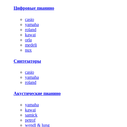
Цифровые пианино
casio
yamaha
roland
kawai
orla
medeli
nux
Синтезаторы
casio
yamaha
roland
Акустические пианино
yamaha
kawai
samick
petrof
wendl & lung