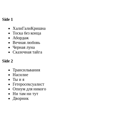
Side 1
ХалиГалиКришна
Тоска без конца
Абордаж
Вечная любовь
Черная луна
Сказочная тайга
Side 2
Трансильвания
Насилие
Ты и я
Гетеросексуалист
Опиум для никого
Ни там ни тут
Дворник