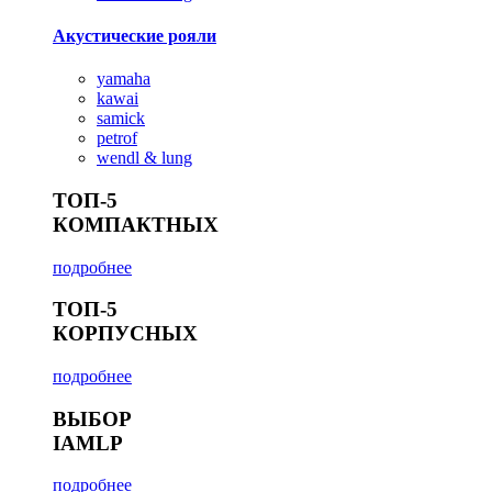
Акустические рояли
yamaha
kawai
samick
petrof
wendl & lung
ТОП-5
КОМПАКТНЫХ
подробнее
ТОП-5
КОРПУСНЫХ
подробнее
ВЫБОР
IAMLP
подробнее