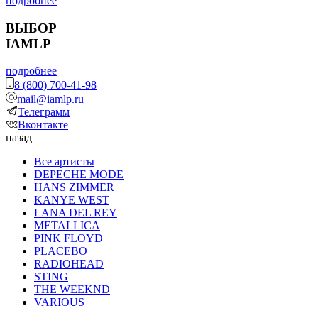
подробнее
ВЫБОР
IAMLP
подробнее
8 (800) 700-41-98
mail@iamlp.ru
Телеграмм
Вконтакте
назад
Все артисты
DEPECHE MODE
HANS ZIMMER
KANYE WEST
LANA DEL REY
METALLICA
PINK FLOYD
PLACEBO
RADIOHEAD
STING
THE WEEKND
VARIOUS