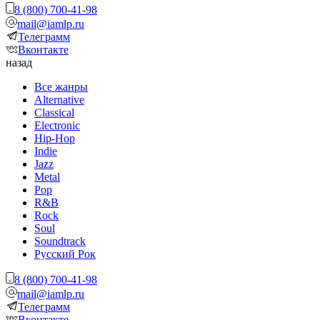
8 (800) 700-41-98
mail@iamlp.ru
Телеграмм
Вконтакте
назад
Все жанры
Alternative
Classical
Electronic
Hip-Hop
Indie
Jazz
Metal
Pop
R&B
Rock
Soul
Soundtrack
Русский Рок
8 (800) 700-41-98
mail@iamlp.ru
Телеграмм
Вконтакте