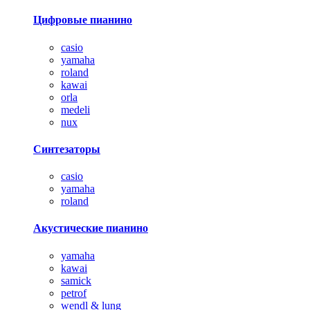
Цифровые пианино
casio
yamaha
roland
kawai
orla
medeli
nux
Синтезаторы
casio
yamaha
roland
Акустические пианино
yamaha
kawai
samick
petrof
wendl & lung