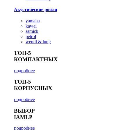
Акустические рояли
yamaha
kawai
samick
petrof
wendl & lung
ТОП-5
КОМПАКТНЫХ
подробнее
ТОП-5
КОРПУСНЫХ
подробнее
ВЫБОР
IAMLP
подробнее