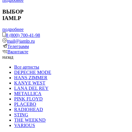
подробнее
ВЫБОР
IAMLP
подробнее
8 (800) 700-41-98
mail@iamlp.ru
Телеграмм
Вконтакте
назад
Все артисты
DEPECHE MODE
HANS ZIMMER
KANYE WEST
LANA DEL REY
METALLICA
PINK FLOYD
PLACEBO
RADIOHEAD
STING
THE WEEKND
VARIOUS