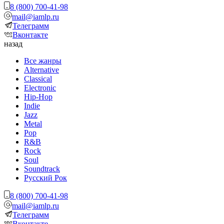
8 (800) 700-41-98
mail@iamlp.ru
Телеграмм
Вконтакте
назад
Все жанры
Alternative
Classical
Electronic
Hip-Hop
Indie
Jazz
Metal
Pop
R&B
Rock
Soul
Soundtrack
Русский Рок
8 (800) 700-41-98
mail@iamlp.ru
Телеграмм
Вконтакте