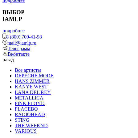
подробнее
ВЫБОР
IAMLP
подробнее
8 (800) 700-41-98
mail@iamlp.ru
Телеграмм
Вконтакте
назад
Все артисты
DEPECHE MODE
HANS ZIMMER
KANYE WEST
LANA DEL REY
METALLICA
PINK FLOYD
PLACEBO
RADIOHEAD
STING
THE WEEKND
VARIOUS