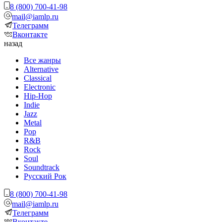
8 (800) 700-41-98
mail@iamlp.ru
Телеграмм
Вконтакте
назад
Все жанры
Alternative
Classical
Electronic
Hip-Hop
Indie
Jazz
Metal
Pop
R&B
Rock
Soul
Soundtrack
Русский Рок
8 (800) 700-41-98
mail@iamlp.ru
Телеграмм
Вконтакте