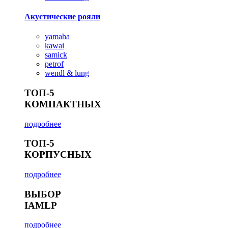
Акустические рояли
yamaha
kawai
samick
petrof
wendl & lung
ТОП-5
КОМПАКТНЫХ
подробнее
ТОП-5
КОРПУСНЫХ
подробнее
ВЫБОР
IAMLP
подробнее