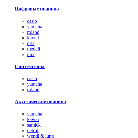
Цифровые пианино
casio
yamaha
roland
kawai
orla
medeli
nux
Синтезаторы
casio
yamaha
roland
Акустические пианино
yamaha
kawai
samick
petrof
wendl & lung