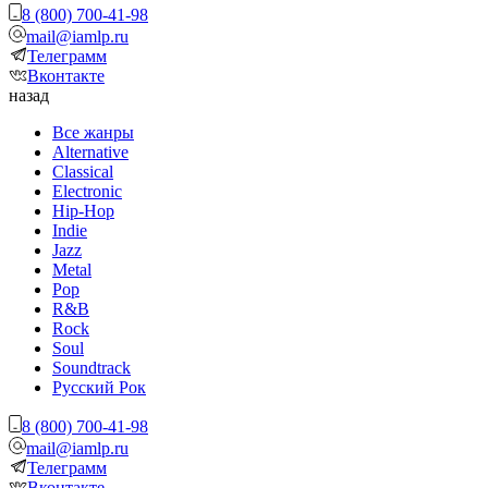
8 (800) 700-41-98
mail@iamlp.ru
Телеграмм
Вконтакте
назад
Все жанры
Alternative
Classical
Electronic
Hip-Hop
Indie
Jazz
Metal
Pop
R&B
Rock
Soul
Soundtrack
Русский Рок
8 (800) 700-41-98
mail@iamlp.ru
Телеграмм
Вконтакте