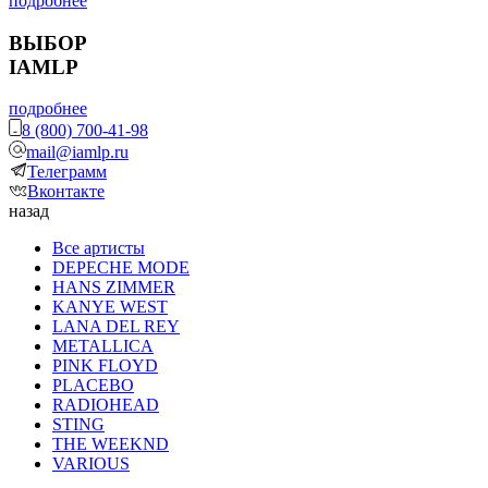
подробнее
ВЫБОР
IAMLP
подробнее
8 (800) 700-41-98
mail@iamlp.ru
Телеграмм
Вконтакте
назад
Все артисты
DEPECHE MODE
HANS ZIMMER
KANYE WEST
LANA DEL REY
METALLICA
PINK FLOYD
PLACEBO
RADIOHEAD
STING
THE WEEKND
VARIOUS