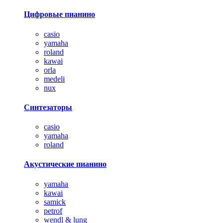
Цифровые пианино
casio
yamaha
roland
kawai
orla
medeli
nux
Синтезаторы
casio
yamaha
roland
Акустические пианино
yamaha
kawai
samick
petrof
wendl & lung