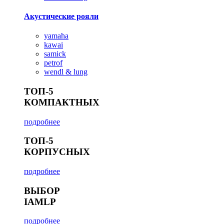
Акустические рояли
yamaha
kawai
samick
petrof
wendl & lung
ТОП-5
КОМПАКТНЫХ
подробнее
ТОП-5
КОРПУСНЫХ
подробнее
ВЫБОР
IAMLP
подробнее