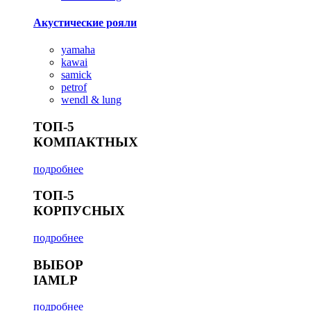
Акустические рояли
yamaha
kawai
samick
petrof
wendl & lung
ТОП-5
КОМПАКТНЫХ
подробнее
ТОП-5
КОРПУСНЫХ
подробнее
ВЫБОР
IAMLP
подробнее