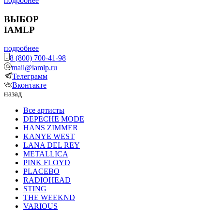
подробнее
ВЫБОР
IAMLP
подробнее
8 (800) 700-41-98
mail@iamlp.ru
Телеграмм
Вконтакте
назад
Все артисты
DEPECHE MODE
HANS ZIMMER
KANYE WEST
LANA DEL REY
METALLICA
PINK FLOYD
PLACEBO
RADIOHEAD
STING
THE WEEKND
VARIOUS