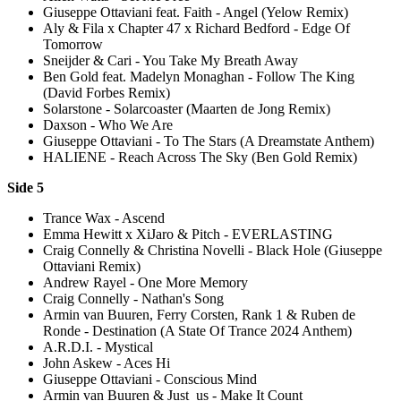
Giuseppe Ottaviani feat. Faith - Angel (Yelow Remix)
Aly & Fila x Chapter 47 x Richard Bedford - Edge Of
Tomorrow
Sneijder & Cari - You Take My Breath Away
Ben Gold feat. Madelyn Monaghan - Follow The King
(David Forbes Remix)
Solarstone - Solarcoaster (Maarten de Jong Remix)
Daxson - Who We Are
Giuseppe Ottaviani - To The Stars (A Dreamstate Anthem)
HALIENE - Reach Across The Sky (Ben Gold Remix)
Side 5
Trance Wax - Ascend
Emma Hewitt x XiJaro & Pitch - EVERLASTING
Craig Connelly & Christina Novelli - Black Hole (Giuseppe
Ottaviani Remix)
Andrew Rayel - One More Memory
Craig Connelly - Nathan's Song
Armin van Buuren, Ferry Corsten, Rank 1 & Ruben de
Ronde - Destination (A State Of Trance 2024 Anthem)
A.R.D.I. - Mystical
John Askew - Aces Hi
Giuseppe Ottaviani - Conscious Mind
Armin van Buuren & Just_us - Make It Count