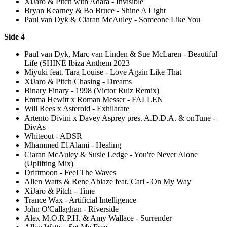
XiJaro & Pitch with Adara - Invisible
Bryan Kearney & Bo Bruce - Shine A Light
Paul van Dyk & Ciaran McAuley - Someone Like You
Side 4
Paul van Dyk, Marc van Linden & Sue McLaren - Beautiful
Life (SHINE Ibiza Anthem 2023
Miyuki feat. Tara Louise - Love Again Like That
XiJaro & Pitch Chasing - Dreams
Binary Finary - 1998 (Victor Ruiz Remix)
Emma Hewitt x Roman Messer - FALLEN
Will Rees x Asteroid - Exhilarate
Artento Divini x Davey Asprey pres. A.D.D.A. & onTune -
DivAs
Whiteout - ADSR
Mhammed El Alami - Healing
Ciaran McAuley & Susie Ledge - You're Never Alone
(Uplifting Mix)
Driftmoon - Feel The Waves
Allen Watts & Rene Ablaze feat. Cari - On My Way
XiJaro & Pitch - Time
Trance Wax - Artificial Intelligence
John O'Callaghan - Riverside
Alex M.O.R.P.H. & Amy Wallace - Surrender