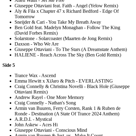
Allen Watts - Set Me Free
Giuseppe Ottaviani feat. Faith - Angel (Yelow Remix)
Aly & Fila x Chapter 47 x Richard Bedford - Edge Of
Tomorrow
Sneijder & Cari - You Take My Breath Away
Ben Gold feat. Madelyn Monaghan - Follow The King
(David Forbes Remix)
Solarstone - Solarcoaster (Maarten de Jong Remix)
Daxson - Who We Are
Giuseppe Ottaviani - To The Stars (A Dreamstate Anthem)
HALIENE - Reach Across The Sky (Ben Gold Remix)
Side 5
Trance Wax - Ascend
Emma Hewitt x XiJaro & Pitch - EVERLASTING
Craig Connelly & Christina Novelli - Black Hole (Giuseppe
Ottaviani Remix)
Andrew Rayel - One More Memory
Craig Connelly - Nathan's Song
Armin van Buuren, Ferry Corsten, Rank 1 & Ruben de
Ronde - Destination (A State Of Trance 2024 Anthem)
A.R.D.I. - Mystical
John Askew - Aces Hi
Giuseppe Ottaviani - Conscious Mind
Armin van Buuren & Just_us - Make It Count