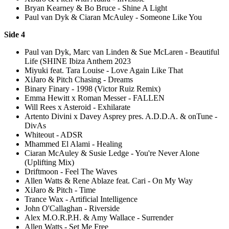
Bryan Kearney & Bo Bruce - Shine A Light
Paul van Dyk & Ciaran McAuley - Someone Like You
Side 4
Paul van Dyk, Marc van Linden & Sue McLaren - Beautiful
Life (SHINE Ibiza Anthem 2023
Miyuki feat. Tara Louise - Love Again Like That
XiJaro & Pitch Chasing - Dreams
Binary Finary - 1998 (Victor Ruiz Remix)
Emma Hewitt x Roman Messer - FALLEN
Will Rees x Asteroid - Exhilarate
Artento Divini x Davey Asprey pres. A.D.D.A. & onTune -
DivAs
Whiteout - ADSR
Mhammed El Alami - Healing
Ciaran McAuley & Susie Ledge - You're Never Alone
(Uplifting Mix)
Driftmoon - Feel The Waves
Allen Watts & Rene Ablaze feat. Cari - On My Way
XiJaro & Pitch - Time
Trance Wax - Artificial Intelligence
John O'Callaghan - Riverside
Alex M.O.R.P.H. & Amy Wallace - Surrender
Allen Watts - Set Me Free