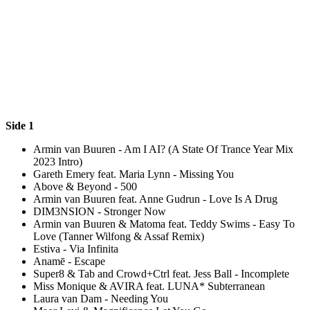
Side 1
Armin van Buuren - Am I AI? (A State Of Trance Year Mix
2023 Intro)
Gareth Emery feat. Maria Lynn - Missing You
Above & Beyond - 500
Armin van Buuren feat. Anne Gudrun - Love Is A Drug
DIM3NSION - Stronger Now
Armin van Buuren & Matoma feat. Teddy Swims - Easy To
Love (Tanner Wilfong & Assaf Remix)
Estiva - Via Infinita
Anamē - Escape
Super8 & Tab and Crowd+Ctrl feat. Jess Ball - Incomplete
Miss Monique & AVIRA feat. LUNA* Subterranean
Laura van Dam - Needing You