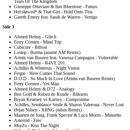
Tears Of The Kingdom
Giuseppe Ottaviani & Ilan Bluestone - Futuro
Hel:sløwed* & That Girl - Hold Onto This
Gareth Emery feat. Sarah de Warren - Vertigo
Side 3
Ahmed Helmy - Glitch
Ferry Corsten - Mind Trip
Cubicore - Bifrost
Lostep - Burma (anamē AM Remix)
Armin van Buuren feat. Vanessa Campagna - Vulnerable
Ahmed Helmy - R4VE 201
Achilles & Wintersix - Night Vision
Fergie - Here Comes That Sound
D.O.D - So Much In Love (Armin van Buuren Remix)
Ferry Corsten - Yes Man
Ahmed Helmy & D72 - Analogy
Ben Gold & Ruben de Ronde - Bliksem
Bryan Kearney vs Karney - Compromise
Achilles, Semblance Smile & Sharon Valerona - Never Lost
Ørjan Nilsen - XIING (nilsix Remix)
Maarten de Jong, Frank Spector & Luca Morris - Minuetto
Asteroid - Free
MurZo - Kiss The Night