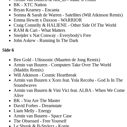
BK - XTC Nation
Bryan Kearney - Encanta
Somna & Sarah de Warren - Satellites (Will Atkinson Remix)
Emma Hewitt x Daxson - WARRIOR
Craig Connelly & HALIENE - Other Side Of The World
RAM & Cari - What Matters
Sneijder x Nat Conway - Everybody's Free
John Askew - Running In The Dark
Side 6
Ben Gold - Ultrasonic (Maarten de Jong Remix)
Armin van Buuren - Computers Take Over The World
(Maddix Remix)
Will Atkinson - Cosmic Heartbreak
Armin van Buuren x Xoro feat. Yola Recoba - God Is In The
Soundwaves
Armin van Buuren & Vini Vici feat. ALBA - When We Come
Alive
BK - You Are The Master
David Forbes - Dreamstate
Liam Melly - Energy
Armin van Buuren - Space Case
The Obsessed - Free Yourself
Le Shuuk & B-Stylezz - Konje