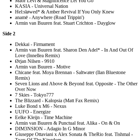
Maor Levi & Magnificence Let You Go
KASIA - Universal Nation
Hel:sløwed* & Amber Revival If You Only Knew
anamē - Anywhere (Road Trippin')
Armin van Buuren feat. Stuart Crichton - Dayglow
Side 2
Dekkai - Firmament
Armin van Buuren feat. Sharon Den Adel* - In And Out Of
Love (Innellea Remix)
Ørjan Nilsen - 9910
Armin van Buuren - Motive
Chicane feat. Moya Brennan - Saltwater (Ilan Bluestone
Remix)
Seven Lions and Above & Beyond feat. Opposite - The Other
Over Now
7 Skies - Tokyo777
The Blizzard - Kalopsia (Matt Fax Remix)
Luke Bond x M6 - Nexus
UUFO - Energize
Eelke Kleijn - Time Machine
Armin van Buuren & Punctual feat. Alika - On & On
DIM3NSION - Adagio In G Minor
Giuseppe Ottaviani x Alex Sonata & TheRio feat. Tishmal -
Tears Of The Kingdom