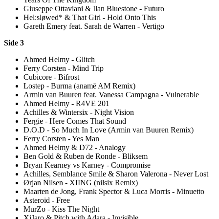
Giuseppe Ottaviani & Ilan Bluestone - Futuro
Hel:sløwed* & That Girl - Hold Onto This
Gareth Emery feat. Sarah de Warren - Vertigo
Side 3
Ahmed Helmy - Glitch
Ferry Corsten - Mind Trip
Cubicore - Bifrost
Lostep - Burma (anamē AM Remix)
Armin van Buuren feat. Vanessa Campagna - Vulnerable
Ahmed Helmy - R4VE 201
Achilles & Wintersix - Night Vision
Fergie - Here Comes That Sound
D.O.D - So Much In Love (Armin van Buuren Remix)
Ferry Corsten - Yes Man
Ahmed Helmy & D72 - Analogy
Ben Gold & Ruben de Ronde - Bliksem
Bryan Kearney vs Karney - Compromise
Achilles, Semblance Smile & Sharon Valerona - Never Lost
Ørjan Nilsen - XIING (nilsix Remix)
Maarten de Jong, Frank Spector & Luca Morris - Minuetto
Asteroid - Free
MurZo - Kiss The Night
XiJaro & Pitch with Adara - Invisible