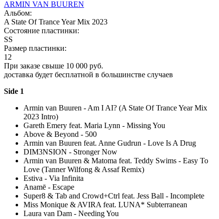
ARMIN VAN BUUREN
Альбом:
A State Of Trance Year Mix 2023
Состояние пластинки:
SS
Размер пластинки:
12
При заказе свыше 10 000 руб.
доставка будет бесплатной в большинстве случаев
Side 1
Armin van Buuren - Am I AI? (A State Of Trance Year Mix
2023 Intro)
Gareth Emery feat. Maria Lynn - Missing You
Above & Beyond - 500
Armin van Buuren feat. Anne Gudrun - Love Is A Drug
DIM3NSION - Stronger Now
Armin van Buuren & Matoma feat. Teddy Swims - Easy To
Love (Tanner Wilfong & Assaf Remix)
Estiva - Via Infinita
Anamē - Escape
Super8 & Tab and Crowd+Ctrl feat. Jess Ball - Incomplete
Miss Monique & AVIRA feat. LUNA* Subterranean
Laura van Dam - Needing You