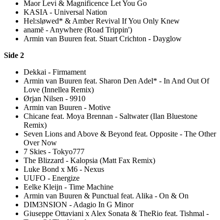
Maor Levi & Magnificence Let You Go
KASIA - Universal Nation
Hel:sløwed* & Amber Revival If You Only Knew
anamē - Anywhere (Road Trippin')
Armin van Buuren feat. Stuart Crichton - Dayglow
Side 2
Dekkai - Firmament
Armin van Buuren feat. Sharon Den Adel* - In And Out Of
Love (Innellea Remix)
Ørjan Nilsen - 9910
Armin van Buuren - Motive
Chicane feat. Moya Brennan - Saltwater (Ilan Bluestone
Remix)
Seven Lions and Above & Beyond feat. Opposite - The Other
Over Now
7 Skies - Tokyo777
The Blizzard - Kalopsia (Matt Fax Remix)
Luke Bond x M6 - Nexus
UUFO - Energize
Eelke Kleijn - Time Machine
Armin van Buuren & Punctual feat. Alika - On & On
DIM3NSION - Adagio In G Minor
Giuseppe Ottaviani x Alex Sonata & TheRio feat. Tishmal -