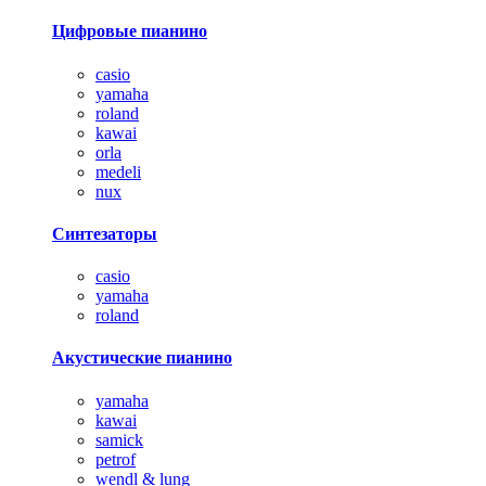
Цифровые пианино
casio
yamaha
roland
kawai
orla
medeli
nux
Синтезаторы
casio
yamaha
roland
Акустические пианино
yamaha
kawai
samick
petrof
wendl & lung