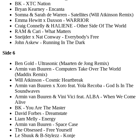
BK - XTC Nation
Bryan Kearney - Encanta
Somna & Sarah de Warren - Satellites (Will Atkinson Remix)
Emma Hewitt x Daxson - WARRIOR
Craig Connelly & HALIENE - Other Side Of The World
RAM & Cari - What Matters
Sneijder x Nat Conway - Everybody's Free
John Askew - Running In The Dark
Side 6
Ben Gold - Ultrasonic (Maarten de Jong Remix)
Armin van Buuren - Computers Take Over The World
(Maddix Remix)
Will Atkinson - Cosmic Heartbreak
Armin van Buuren x Xoro feat. Yola Recoba - God Is In The
Soundwaves
Armin van Buuren & Vini Vici feat. ALBA - When We Come
Alive
BK - You Are The Master
David Forbes - Dreamstate
Liam Melly - Energy
Armin van Buuren - Space Case
The Obsessed - Free Yourself
Le Shuuk & B-Stylezz - Konje