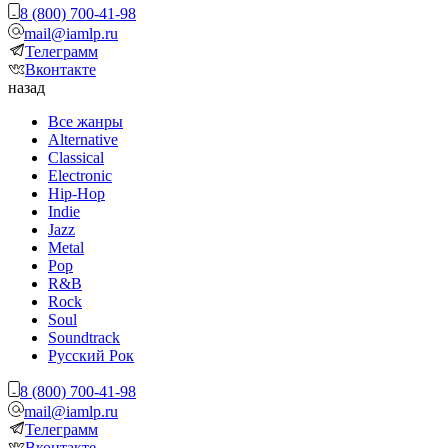
8 (800) 700-41-98
mail@iamlp.ru
Телеграмм
Вконтакте
назад
Все жанры
Alternative
Classical
Electronic
Hip-Hop
Indie
Jazz
Metal
Pop
R&B
Rock
Soul
Soundtrack
Русский Рок
8 (800) 700-41-98
mail@iamlp.ru
Телеграмм
Вконтакте