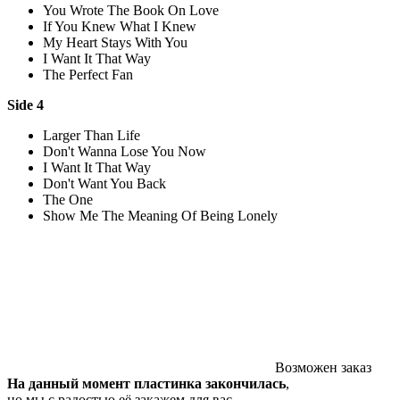
You Wrote The Book On Love
If You Knew What I Knew
My Heart Stays With You
I Want It That Way
The Perfect Fan
Side 4
Larger Than Life
Don't Wanna Lose You Now
I Want It That Way
Don't Want You Back
The One
Show Me The Meaning Of Being Lonely
Возможен заказ
На данный момент пластинка закончилась
,
но мы с радостью её закажем для вас.