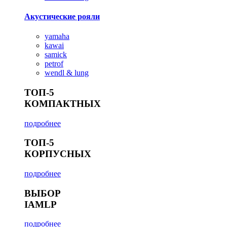
Акустические рояли
yamaha
kawai
samick
petrof
wendl & lung
ТОП-5
КОМПАКТНЫХ
подробнее
ТОП-5
КОРПУСНЫХ
подробнее
ВЫБОР
IAMLP
подробнее