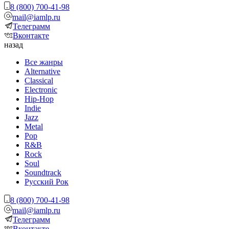
8 (800) 700-41-98
mail@iamlp.ru
Телеграмм
Вконтакте
назад
Все жанры
Alternative
Classical
Electronic
Hip-Hop
Indie
Jazz
Metal
Pop
R&B
Rock
Soul
Soundtrack
Русский Рок
8 (800) 700-41-98
mail@iamlp.ru
Телеграмм
Вконтакте