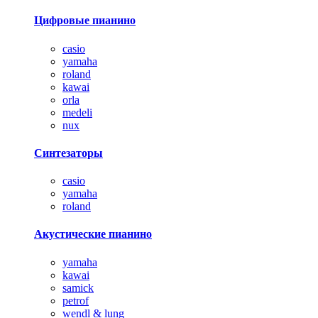
Цифровые пианино
casio
yamaha
roland
kawai
orla
medeli
nux
Синтезаторы
casio
yamaha
roland
Акустические пианино
yamaha
kawai
samick
petrof
wendl & lung