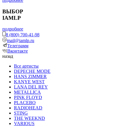
подробнее
ВЫБОР
IAMLP
подробнее
8 (800) 700-41-98
mail@iamlp.ru
Телеграмм
Вконтакте
назад
Все артисты
DEPECHE MODE
HANS ZIMMER
KANYE WEST
LANA DEL REY
METALLICA
PINK FLOYD
PLACEBO
RADIOHEAD
STING
THE WEEKND
VARIOUS