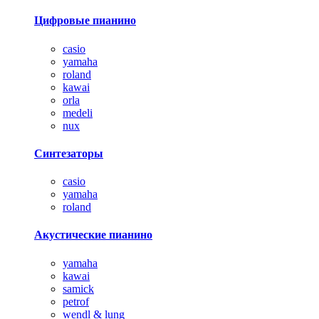
Цифровые пианино
casio
yamaha
roland
kawai
orla
medeli
nux
Синтезаторы
casio
yamaha
roland
Акустические пианино
yamaha
kawai
samick
petrof
wendl & lung