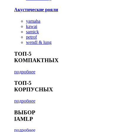
Акустические рояли
yamaha
kawai
samick
petrof
wendl & lung
ТОП-5
КОМПАКТНЫХ
подробнее
ТОП-5
КОРПУСНЫХ
подробнее
ВЫБОР
IAMLP
подробнее