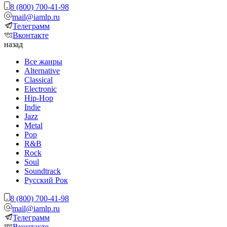
8 (800) 700-41-98
mail@iamlp.ru
Телеграмм
Вконтакте
назад
Все жанры
Alternative
Classical
Electronic
Hip-Hop
Indie
Jazz
Metal
Pop
R&B
Rock
Soul
Soundtrack
Русский Рок
8 (800) 700-41-98
mail@iamlp.ru
Телеграмм
Вконтакте