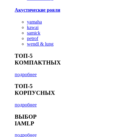
Акустические рояли
yamaha
kawai
samick
petrof
wendl & lung
ТОП-5
КОМПАКТНЫХ
подробнее
ТОП-5
КОРПУСНЫХ
подробнее
ВЫБОР
IAMLP
подробнее