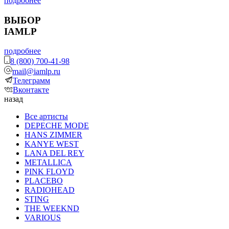
подробнее
ВЫБОР
IAMLP
подробнее
8 (800) 700-41-98
mail@iamlp.ru
Телеграмм
Вконтакте
назад
Все артисты
DEPECHE MODE
HANS ZIMMER
KANYE WEST
LANA DEL REY
METALLICA
PINK FLOYD
PLACEBO
RADIOHEAD
STING
THE WEEKND
VARIOUS