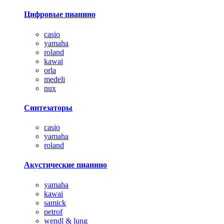
Цифровые пианино
casio
yamaha
roland
kawai
orla
medeli
nux
Синтезаторы
casio
yamaha
roland
Акустические пианино
yamaha
kawai
samick
petrof
wendl & lung