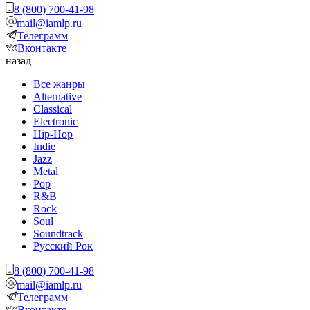
8 (800) 700-41-98
mail@iamlp.ru
Телеграмм
Вконтакте
назад
Все жанры
Alternative
Classical
Electronic
Hip-Hop
Indie
Jazz
Metal
Pop
R&B
Rock
Soul
Soundtrack
Русский Рок
8 (800) 700-41-98
mail@iamlp.ru
Телеграмм
Вконтакте