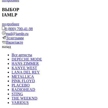
подробнее
ВЫБОР
IAMLP
подробнее
8 (800) 700-41-98
mail@iamlp.ru
Телеграмм
Вконтакте
назад
Все артисты
DEPECHE MODE
HANS ZIMMER
KANYE WEST
LANA DEL REY
METALLICA
PINK FLOYD
PLACEBO
RADIOHEAD
STING
THE WEEKND
VARIOUS