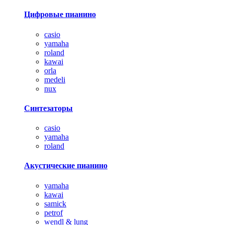
Цифровые пианино
casio
yamaha
roland
kawai
orla
medeli
nux
Синтезаторы
casio
yamaha
roland
Акустические пианино
yamaha
kawai
samick
petrof
wendl & lung