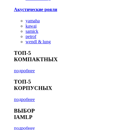
Акустические рояли
yamaha
kawai
samick
petrof
wendl & lung
ТОП-5
КОМПАКТНЫХ
подробнее
ТОП-5
КОРПУСНЫХ
подробнее
ВЫБОР
IAMLP
подробнее