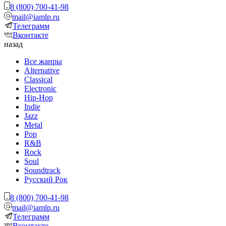
8 (800) 700-41-98
mail@iamlp.ru
Телеграмм
Вконтакте
назад
Все жанры
Alternative
Classical
Electronic
Hip-Hop
Indie
Jazz
Metal
Pop
R&B
Rock
Soul
Soundtrack
Русский Рок
8 (800) 700-41-98
mail@iamlp.ru
Телеграмм
Вконтакте