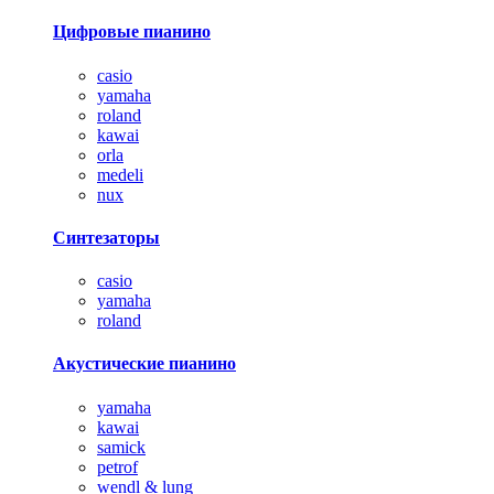
Цифровые пианино
casio
yamaha
roland
kawai
orla
medeli
nux
Синтезаторы
casio
yamaha
roland
Акустические пианино
yamaha
kawai
samick
petrof
wendl & lung