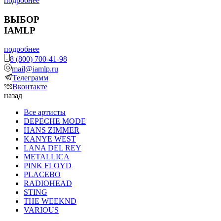
подробнее
ВЫБОР
IAMLP
подробнее
8 (800) 700-41-98
mail@iamlp.ru
Телеграмм
Вконтакте
назад
Все артисты
DEPECHE MODE
HANS ZIMMER
KANYE WEST
LANA DEL REY
METALLICA
PINK FLOYD
PLACEBO
RADIOHEAD
STING
THE WEEKND
VARIOUS