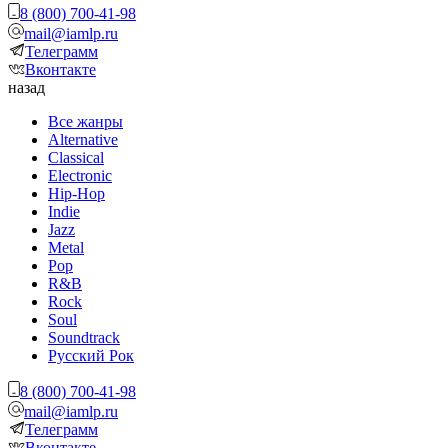
8 (800) 700-41-98
mail@iamlp.ru
Телеграмм
Вконтакте
назад
Все жанры
Alternative
Classical
Electronic
Hip-Hop
Indie
Jazz
Metal
Pop
R&B
Rock
Soul
Soundtrack
Русский Рок
8 (800) 700-41-98
mail@iamlp.ru
Телеграмм
Вконтакте