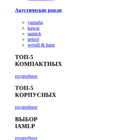
Акустические рояли
yamaha
kawai
samick
petrof
wendl & lung
ТОП-5
КОМПАКТНЫХ
подробнее
ТОП-5
КОРПУСНЫХ
подробнее
ВЫБОР
IAMLP
подробнее