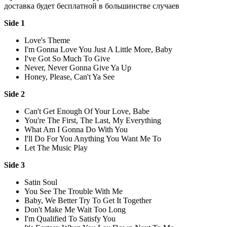
доставка будет бесплатной в большинстве случаев
Side 1
Love's Theme
I'm Gonna Love You Just A Little More, Baby
I've Got So Much To Give
Never, Never Gonna Give Ya Up
Honey, Please, Can't Ya See
Side 2
Can't Get Enough Of Your Love, Babe
You're The First, The Last, My Everything
What Am I Gonna Do With You
I'll Do For You Anything You Want Me To
Let The Music Play
Side 3
Satin Soul
You See The Trouble With Me
Baby, We Better Try To Get It Together
Don't Make Me Wait Too Long
I'm Qualified To Satisfy You