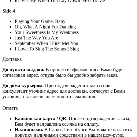
It's Ecstasy When You Lay Down Next To Me
Side 4
Playing Your Game, Baby
Oh, What A Night For Dancing
Your Sweetness Is My Weakness
Just The Way You Are
September When I First Met You
I Love To Sing The Songs I Sing
Доставка
До пункта выдачи.
В процессе оформления с Вами будет
согласован адрес, откуда было бы удобно забрать заказ.
До дома курьером.
При подтверждении заказа наш
консультант уточнит адрес для доставки, согласует с Вами
условия, а так же вышлет код отслеживания.
Оплата
Банковская карта / QR.
После подтверждения заказа,
Вам будет направлена ссылка на оплату.
Наличными.
В Санкт-Петербурге Вы можете оплатить
покупку наличными средствами в нашем шоу-руме.