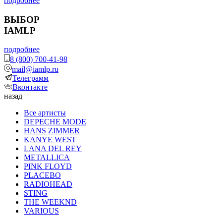
подробнее
ВЫБОР
IAMLP
подробнее
8 (800) 700-41-98
mail@iamlp.ru
Телеграмм
Вконтакте
назад
Все артисты
DEPECHE MODE
HANS ZIMMER
KANYE WEST
LANA DEL REY
METALLICA
PINK FLOYD
PLACEBO
RADIOHEAD
STING
THE WEEKND
VARIOUS