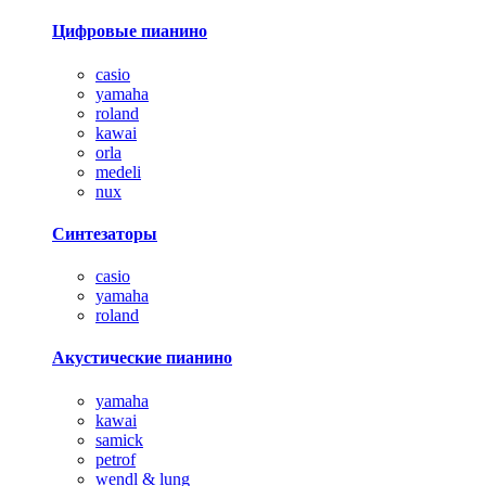
Цифровые пианино
casio
yamaha
roland
kawai
orla
medeli
nux
Синтезаторы
casio
yamaha
roland
Акустические пианино
yamaha
kawai
samick
petrof
wendl & lung