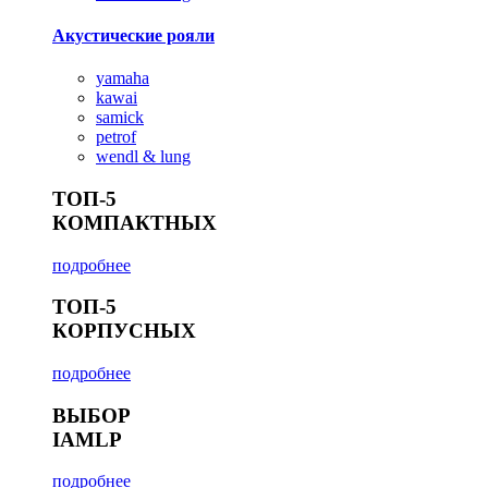
Акустические рояли
yamaha
kawai
samick
petrof
wendl & lung
ТОП-5
КОМПАКТНЫХ
подробнее
ТОП-5
КОРПУСНЫХ
подробнее
ВЫБОР
IAMLP
подробнее