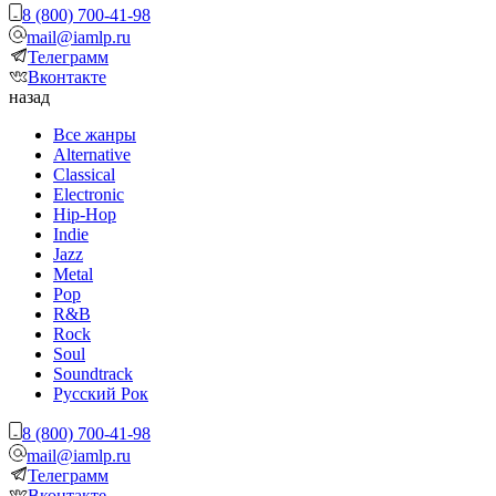
8 (800) 700-41-98
mail@iamlp.ru
Телеграмм
Вконтакте
назад
Все жанры
Alternative
Classical
Electronic
Hip-Hop
Indie
Jazz
Metal
Pop
R&B
Rock
Soul
Soundtrack
Русский Рок
8 (800) 700-41-98
mail@iamlp.ru
Телеграмм
Вконтакте