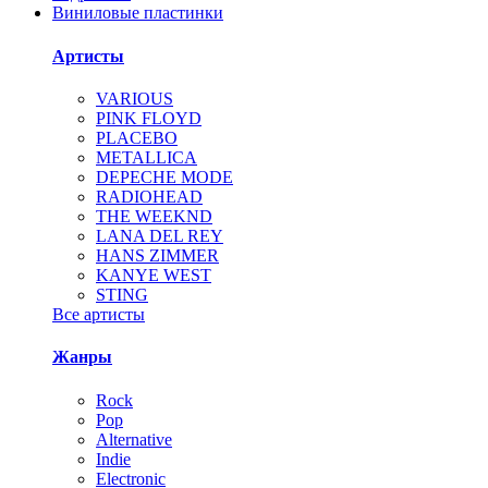
Виниловые пластинки
Артисты
VARIOUS
PINK FLOYD
PLACEBO
METALLICA
DEPECHE MODE
RADIOHEAD
THE WEEKND
LANA DEL REY
HANS ZIMMER
KANYE WEST
STING
Все артисты
Жанры
Rock
Pop
Alternative
Indie
Electronic