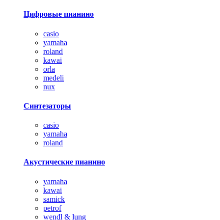
Цифровые пианино
casio
yamaha
roland
kawai
orla
medeli
nux
Синтезаторы
casio
yamaha
roland
Акустические пианино
yamaha
kawai
samick
petrof
wendl & lung