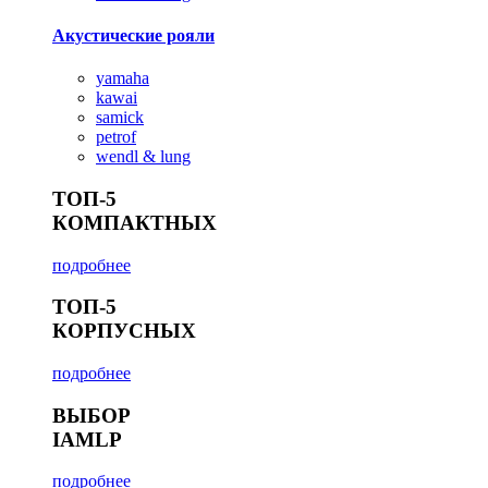
Акустические рояли
yamaha
kawai
samick
petrof
wendl & lung
ТОП-5
КОМПАКТНЫХ
подробнее
ТОП-5
КОРПУСНЫХ
подробнее
ВЫБОР
IAMLP
подробнее