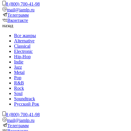
8 (800) 700-41-98
mail@iamlp.ru
Телеграмм
Вконтакте
назад
Все жанры
Alternative
Classical
Electronic
Hip-Hop
Indie
Jazz
Metal
Pop
R&B
Rock
Soul
Soundtrack
Русский Рок
8 (800) 700-41-98
mail@iamlp.ru
Телеграмм
Вконтакте