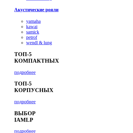
Акустические рояли
yamaha
kawai
samick
petrof
wendl & lung
ТОП-5
КОМПАКТНЫХ
подробнее
ТОП-5
КОРПУСНЫХ
подробнее
ВЫБОР
IAMLP
подробнее