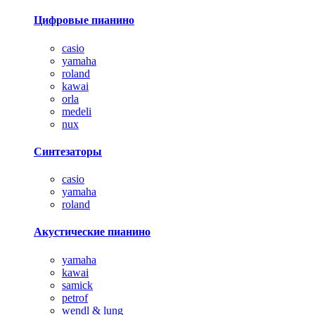
Цифровые пианино
casio
yamaha
roland
kawai
orla
medeli
nux
Синтезаторы
casio
yamaha
roland
Акустические пианино
yamaha
kawai
samick
petrof
wendl & lung