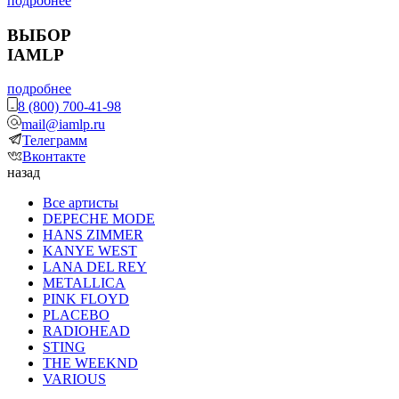
подробнее
ВЫБОР
IAMLP
подробнее
8 (800) 700-41-98
mail@iamlp.ru
Телеграмм
Вконтакте
назад
Все артисты
DEPECHE MODE
HANS ZIMMER
KANYE WEST
LANA DEL REY
METALLICA
PINK FLOYD
PLACEBO
RADIOHEAD
STING
THE WEEKND
VARIOUS