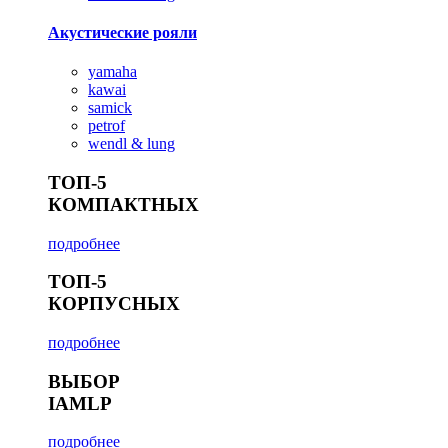
Акустические рояли
yamaha
kawai
samick
petrof
wendl & lung
ТОП-5
КОМПАКТНЫХ
подробнее
ТОП-5
КОРПУСНЫХ
подробнее
ВЫБОР
IAMLP
подробнее