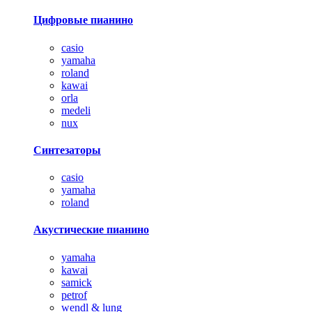
Цифровые пианино
casio
yamaha
roland
kawai
orla
medeli
nux
Синтезаторы
casio
yamaha
roland
Акустические пианино
yamaha
kawai
samick
petrof
wendl & lung