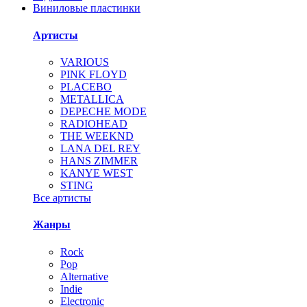
Виниловые пластинки
Артисты
VARIOUS
PINK FLOYD
PLACEBO
METALLICA
DEPECHE MODE
RADIOHEAD
THE WEEKND
LANA DEL REY
HANS ZIMMER
KANYE WEST
STING
Все артисты
Жанры
Rock
Pop
Alternative
Indie
Electronic