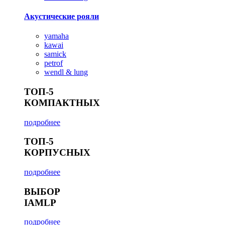
Акустические рояли
yamaha
kawai
samick
petrof
wendl & lung
ТОП-5
КОМПАКТНЫХ
подробнее
ТОП-5
КОРПУСНЫХ
подробнее
ВЫБОР
IAMLP
подробнее