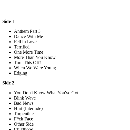
Side 1
Anthem Part 3
Dance With Me
Fell In Love
Terrified
One More Time
More Than You Know
Turn This Off!
When We Were Young
Edging
Side 2
You Don't Know What You've Got
Blink Wave
Bad News
Hurt (Interlude)
Turpentine
F*ck Face
Other Side
Childhood