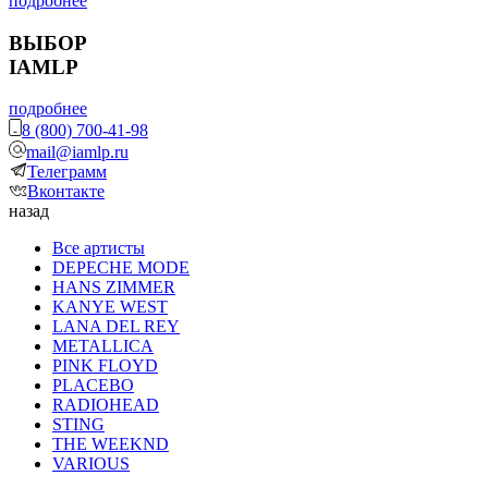
подробнее
ВЫБОР
IAMLP
подробнее
8 (800) 700-41-98
mail@iamlp.ru
Телеграмм
Вконтакте
назад
Все артисты
DEPECHE MODE
HANS ZIMMER
KANYE WEST
LANA DEL REY
METALLICA
PINK FLOYD
PLACEBO
RADIOHEAD
STING
THE WEEKND
VARIOUS