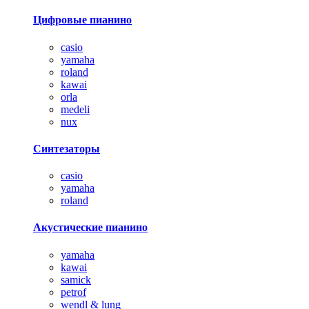
Цифровые пианино
casio
yamaha
roland
kawai
orla
medeli
nux
Синтезаторы
casio
yamaha
roland
Акустические пианино
yamaha
kawai
samick
petrof
wendl & lung