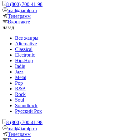
8 (800) 700-41-98
mail@iamlp.ru
Телеграмм
Вконтакте
назад
Все жанры
Alternative
Classical
Electronic
Hip-Hop
Indie
Jazz
Metal
Pop
R&B
Rock
Soul
Soundtrack
Русский Рок
8 (800) 700-41-98
mail@iamlp.ru
Телеграмм
Вконтакте