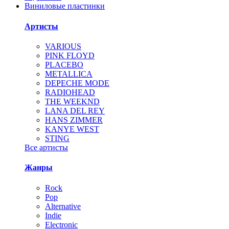
Виниловые пластинки
Артисты
VARIOUS
PINK FLOYD
PLACEBO
METALLICA
DEPECHE MODE
RADIOHEAD
THE WEEKND
LANA DEL REY
HANS ZIMMER
KANYE WEST
STING
Все артисты
Жанры
Rock
Pop
Alternative
Indie
Electronic