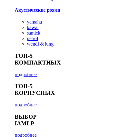
Акустические рояли
yamaha
kawai
samick
petrof
wendl & lung
ТОП-5
КОМПАКТНЫХ
подробнее
ТОП-5
КОРПУСНЫХ
подробнее
ВЫБОР
IAMLP
подробнее