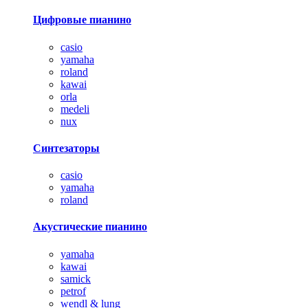
Цифровые пианино
casio
yamaha
roland
kawai
orla
medeli
nux
Синтезаторы
casio
yamaha
roland
Акустические пианино
yamaha
kawai
samick
petrof
wendl & lung