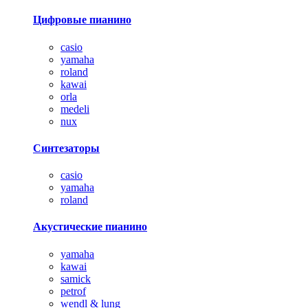
Цифровые пианино
casio
yamaha
roland
kawai
orla
medeli
nux
Синтезаторы
casio
yamaha
roland
Акустические пианино
yamaha
kawai
samick
petrof
wendl & lung