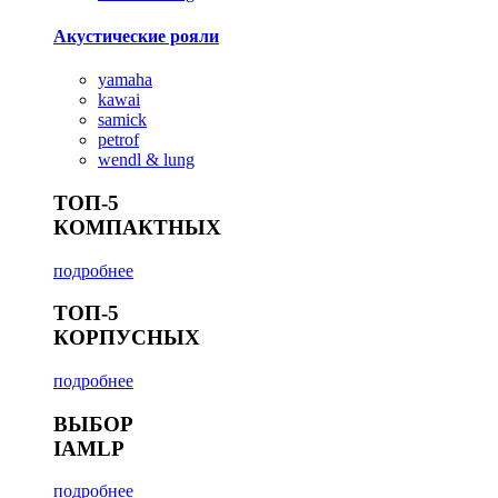
Акустические рояли
yamaha
kawai
samick
petrof
wendl & lung
ТОП-5
КОМПАКТНЫХ
подробнее
ТОП-5
КОРПУСНЫХ
подробнее
ВЫБОР
IAMLP
подробнее