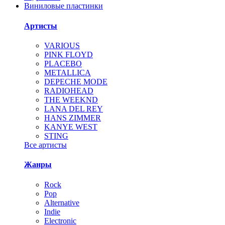
Виниловые пластинки
Артисты
VARIOUS
PINK FLOYD
PLACEBO
METALLICA
DEPECHE MODE
RADIOHEAD
THE WEEKND
LANA DEL REY
HANS ZIMMER
KANYE WEST
STING
Все артисты
Жанры
Rock
Pop
Alternative
Indie
Electronic