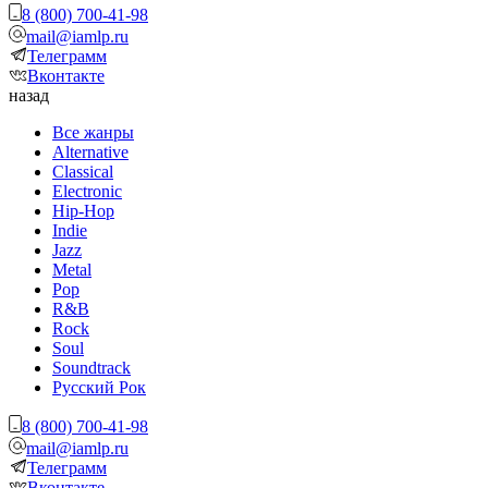
8 (800) 700-41-98
mail@iamlp.ru
Телеграмм
Вконтакте
назад
Все жанры
Alternative
Classical
Electronic
Hip-Hop
Indie
Jazz
Metal
Pop
R&B
Rock
Soul
Soundtrack
Русский Рок
8 (800) 700-41-98
mail@iamlp.ru
Телеграмм
Вконтакте