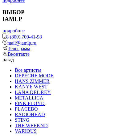
подробнее
ВЫБОР
IAMLP
подробнее
8 (800) 700-41-98
mail@iamlp.ru
Телеграмм
Вконтакте
назад
Все артисты
DEPECHE MODE
HANS ZIMMER
KANYE WEST
LANA DEL REY
METALLICA
PINK FLOYD
PLACEBO
RADIOHEAD
STING
THE WEEKND
VARIOUS