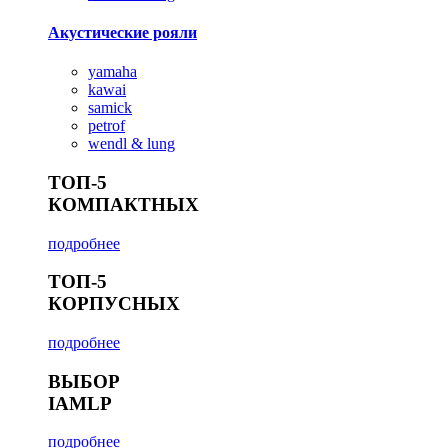
Акустические рояли
yamaha
kawai
samick
petrof
wendl & lung
ТОП-5
КОМПАКТНЫХ
подробнее
ТОП-5
КОРПУСНЫХ
подробнее
ВЫБОР
IAMLP
подробнее