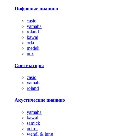
Цифровые пианино
casio
yamaha
roland
kawai
orla
medeli
nux
Синтезаторы
casio
yamaha
roland
Акустические пианино
yamaha
kawai
samick
petrof
wendl & lung