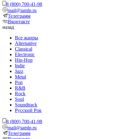
8 (800) 700-41-98
mail@iamlp.ru
Телеграмм
Вконтакте
назад
Все жанры
Alternative
Classical
Electronic
Hip-Hop
Indie
Jazz
Metal
Pop
R&B
Rock
Soul
Soundtrack
Русский Рок
8 (800) 700-41-98
mail@iamlp.ru
Телеграмм
Вконтакте