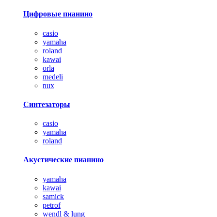
Цифровые пианино
casio
yamaha
roland
kawai
orla
medeli
nux
Синтезаторы
casio
yamaha
roland
Акустические пианино
yamaha
kawai
samick
petrof
wendl & lung