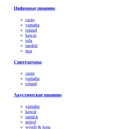
Цифровые пианино
casio
yamaha
roland
kawai
orla
medeli
nux
Синтезаторы
casio
yamaha
roland
Акустические пианино
yamaha
kawai
samick
petrof
wendl & lung