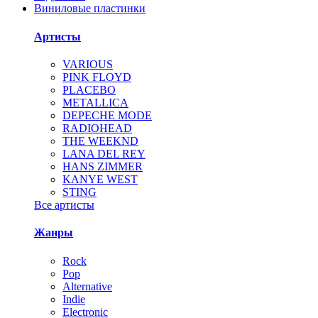
Виниловые пластинки
Артисты
VARIOUS
PINK FLOYD
PLACEBO
METALLICA
DEPECHE MODE
RADIOHEAD
THE WEEKND
LANA DEL REY
HANS ZIMMER
KANYE WEST
STING
Все артисты
Жанры
Rock
Pop
Alternative
Indie
Electronic