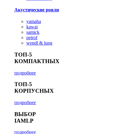
Акустические рояли
yamaha
kawai
samick
petrof
wendl & lung
ТОП-5
КОМПАКТНЫХ
подробнее
ТОП-5
КОРПУСНЫХ
подробнее
ВЫБОР
IAMLP
подробнее