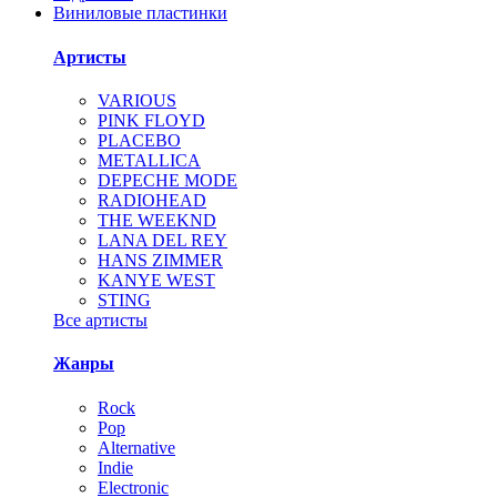
Виниловые пластинки
Артисты
VARIOUS
PINK FLOYD
PLACEBO
METALLICA
DEPECHE MODE
RADIOHEAD
THE WEEKND
LANA DEL REY
HANS ZIMMER
KANYE WEST
STING
Все артисты
Жанры
Rock
Pop
Alternative
Indie
Electronic