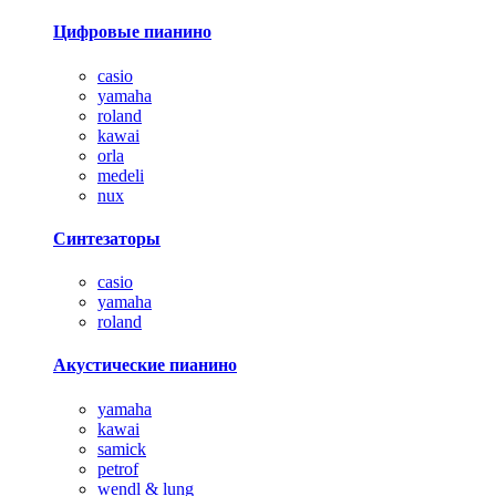
Цифровые пианино
casio
yamaha
roland
kawai
orla
medeli
nux
Синтезаторы
casio
yamaha
roland
Акустические пианино
yamaha
kawai
samick
petrof
wendl & lung