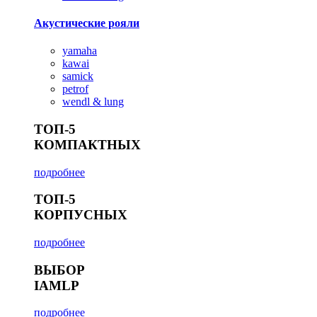
Акустические рояли
yamaha
kawai
samick
petrof
wendl & lung
ТОП-5
КОМПАКТНЫХ
подробнее
ТОП-5
КОРПУСНЫХ
подробнее
ВЫБОР
IAMLP
подробнее