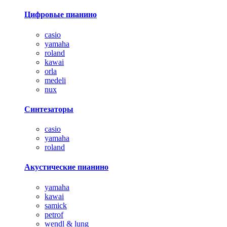
Цифровые пианино
casio
yamaha
roland
kawai
orla
medeli
nux
Синтезаторы
casio
yamaha
roland
Акустические пианино
yamaha
kawai
samick
petrof
wendl & lung