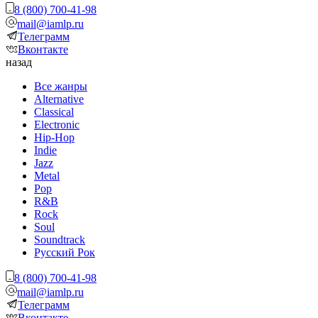
8 (800) 700-41-98
mail@iamlp.ru
Телеграмм
Вконтакте
назад
Все жанры
Alternative
Classical
Electronic
Hip-Hop
Indie
Jazz
Metal
Pop
R&B
Rock
Soul
Soundtrack
Русский Рок
8 (800) 700-41-98
mail@iamlp.ru
Телеграмм
Вконтакте