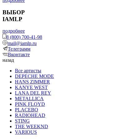
подробнее
ВЫБОР
IAMLP
подробнее
8 (800) 700-41-98
mail@iamlp.ru
Телеграмм
Вконтакте
назад
Все артисты
DEPECHE MODE
HANS ZIMMER
KANYE WEST
LANA DEL REY
METALLICA
PINK FLOYD
PLACEBO
RADIOHEAD
STING
THE WEEKND
VARIOUS