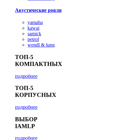
Акустические рояли
yamaha
kawai
samick
petrof
wendl & lung
ТОП-5
КОМПАКТНЫХ
подробнее
ТОП-5
КОРПУСНЫХ
подробнее
ВЫБОР
IAMLP
подробнее