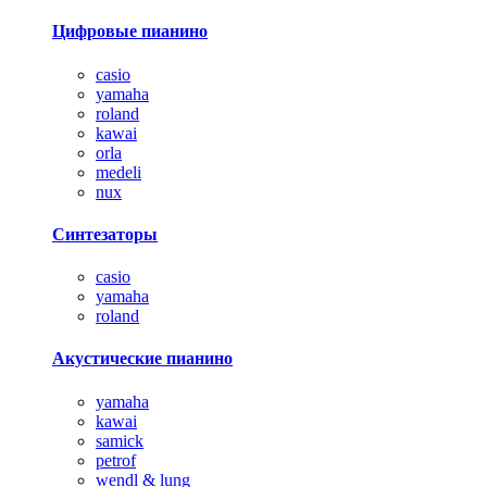
Цифровые пианино
casio
yamaha
roland
kawai
orla
medeli
nux
Синтезаторы
casio
yamaha
roland
Акустические пианино
yamaha
kawai
samick
petrof
wendl & lung