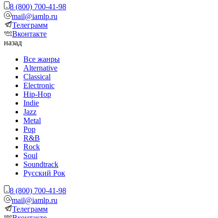
8 (800) 700-41-98
mail@iamlp.ru
Телеграмм
Вконтакте
назад
Все жанры
Alternative
Classical
Electronic
Hip-Hop
Indie
Jazz
Metal
Pop
R&B
Rock
Soul
Soundtrack
Русский Рок
8 (800) 700-41-98
mail@iamlp.ru
Телеграмм
Вконтакте