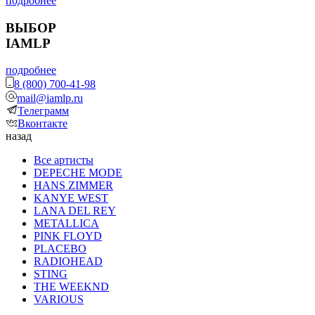
подробнее
ВЫБОР
IAMLP
подробнее
8 (800) 700-41-98
mail@iamlp.ru
Телеграмм
Вконтакте
назад
Все артисты
DEPECHE MODE
HANS ZIMMER
KANYE WEST
LANA DEL REY
METALLICA
PINK FLOYD
PLACEBO
RADIOHEAD
STING
THE WEEKND
VARIOUS