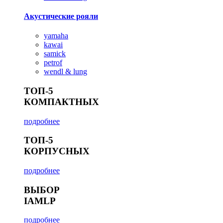
Акустические рояли
yamaha
kawai
samick
petrof
wendl & lung
ТОП-5
КОМПАКТНЫХ
подробнее
ТОП-5
КОРПУСНЫХ
подробнее
ВЫБОР
IAMLP
подробнее