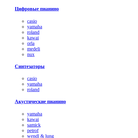
Цифровые пианино
casio
yamaha
roland
kawai
orla
medeli
nux
Синтезаторы
casio
yamaha
roland
Акустические пианино
yamaha
kawai
samick
petrof
wendl & lung