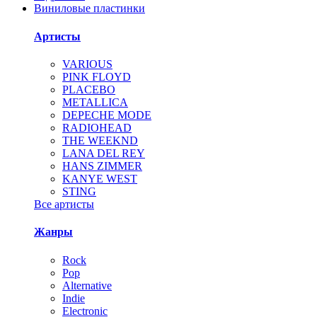
Виниловые пластинки
Артисты
VARIOUS
PINK FLOYD
PLACEBO
METALLICA
DEPECHE MODE
RADIOHEAD
THE WEEKND
LANA DEL REY
HANS ZIMMER
KANYE WEST
STING
Все артисты
Жанры
Rock
Pop
Alternative
Indie
Electronic