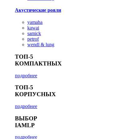
Акустические рояли
yamaha
kawai
samick
petrof
wendl & lung
ТОП-5
КОМПАКТНЫХ
подробнее
ТОП-5
КОРПУСНЫХ
подробнее
ВЫБОР
IAMLP
подробнее