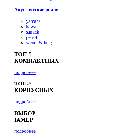
Акустические рояли
yamaha
kawai
samick
petrof
wendl & lung
ТОП-5
КОМПАКТНЫХ
подробнее
ТОП-5
КОРПУСНЫХ
подробнее
ВЫБОР
IAMLP
подробнее