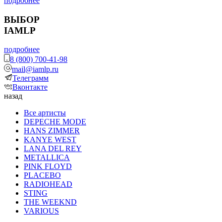
подробнее
ВЫБОР
IAMLP
подробнее
8 (800) 700-41-98
mail@iamlp.ru
Телеграмм
Вконтакте
назад
Все артисты
DEPECHE MODE
HANS ZIMMER
KANYE WEST
LANA DEL REY
METALLICA
PINK FLOYD
PLACEBO
RADIOHEAD
STING
THE WEEKND
VARIOUS