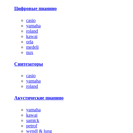
Цифровые пианино
casio
yamaha
roland
kawai
orla
medeli
nux
Синтезаторы
casio
yamaha
roland
Акустические пианино
yamaha
kawai
samick
petrof
wendl & lung