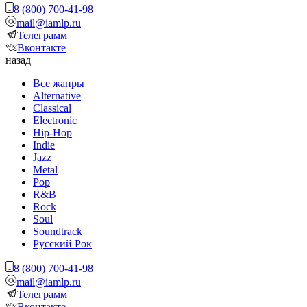
8 (800) 700-41-98
mail@iamlp.ru
Телеграмм
Вконтакте
назад
Все жанры
Alternative
Classical
Electronic
Hip-Hop
Indie
Jazz
Metal
Pop
R&B
Rock
Soul
Soundtrack
Русский Рок
8 (800) 700-41-98
mail@iamlp.ru
Телеграмм
Вконтакте