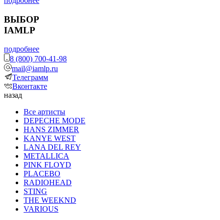
подробнее
ВЫБОР
IAMLP
подробнее
8 (800) 700-41-98
mail@iamlp.ru
Телеграмм
Вконтакте
назад
Все артисты
DEPECHE MODE
HANS ZIMMER
KANYE WEST
LANA DEL REY
METALLICA
PINK FLOYD
PLACEBO
RADIOHEAD
STING
THE WEEKND
VARIOUS