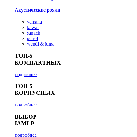
Акустические рояли
yamaha
kawai
samick
petrof
wendl & lung
ТОП-5
КОМПАКТНЫХ
подробнее
ТОП-5
КОРПУСНЫХ
подробнее
ВЫБОР
IAMLP
подробнее