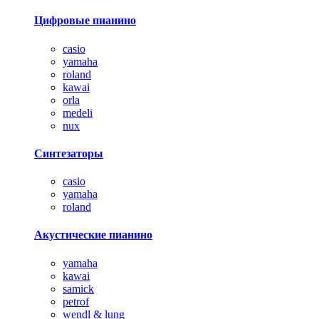
Цифровые пианино
casio
yamaha
roland
kawai
orla
medeli
nux
Синтезаторы
casio
yamaha
roland
Акустические пианино
yamaha
kawai
samick
petrof
wendl & lung