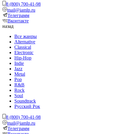
8 (800) 700-41-98
mail@iamlp.ru
Телеграмм
Вконтакте
назад
Все жанры
Alternative
Classical
Electronic
Hip-Hop
Indie
Jazz
Metal
Pop
R&B
Rock
Soul
Soundtrack
Русский Рок
8 (800) 700-41-98
mail@iamlp.ru
Телеграмм
Вконтакте